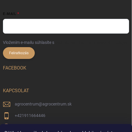
E-MAIL
Vložením e-mailu súhlasíte s
podmienkami ochrany osobných údajov
Feliratkozás
FACEBOOK
KAPCSOLAT
agrocentrum
@
agrocentrum.sk
+421911664446
Aktuális híreinkért kövessen minket facebookon