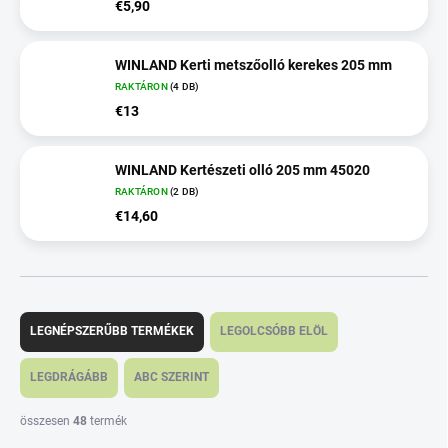
€5,90
WINLAND Kerti metszőolló kerekes 205 mm
RAKTÁRON
(4 DB)
€13
WINLAND Kertészeti olló 205 mm 45020
RAKTÁRON
(2 DB)
€14,60
T
e
LEGNÉPSZERŰBB TERMÉKEK
LEGOLCSÓBB ELÖL
r
m
LEGDRÁGÁBB
ABC SZERINT
é
k
összesen
48
termék
e