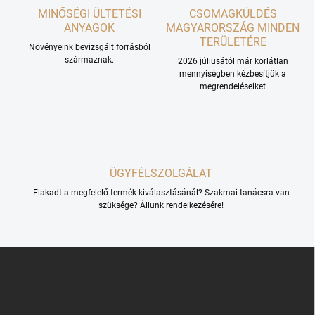
t
MINŐSÉGI ÜLTETÉSI
CSOMAGKÜLDÉS
á
ANYAGOK
MAGYARORSZÁG MINDEN
s
TERÜLETÉRE
e
Növényeink bevizsgált forrásból
l
származnak.
2026 júliusától már korlátlan
e
mennyiségben kézbesítjük a
m
megrendeléseiket
e
i
ÜGYFÉLSZOLGÁLAT
Elakadt a megfelelő termék kiválasztásánál? Szakmai tanácsra van
szüksége? Állunk rendelkezésére!
L
á
b
l