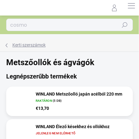
Ugrás
a
Agrocentrum.sk - Asistent
fő
predaja
tartalomhoz
Keresés
Kerti szerszámok
Metszőollók és ágvágók
Legnépszerűbb termékek
WINLAND Metszőolló japán acélból 220 mm
RAKTÁRON
(5 DB)
€13,70
WINLAND Élező késekhez és ollókhoz
JELENLEG NEM ELÉRHETŐ