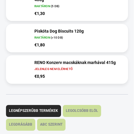
RAKTÁRON
(5 DB)
€1,30
Piskóta Dog Biscuits 120g
RAKTÁRON
(>10 DB)
€1,80
RENO Konzerv macskáknak marhával 415g
JELENLEG NEM ELÉRHETŐ
€0,95
T
e
LEGNÉPSZERŰBB TERMÉKEK
LEGOLCSÓBB ELÖL
r
m
LEGDRÁGÁBB
ABC SZERINT
é