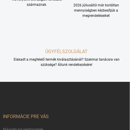
l
származnak.
2026 júliusától már korlátlan
e
mennyiségben kézbesítjük a
m
megrendeléseiket
e
i
ÜGYFÉLSZOLGÁLAT
Elakadt a megfelelő termék kiválasztásánál? Szakmai tanácsra van
szüksége? Állunk rendelkezésére!
L
á
b
l
é
c
INFORMÁCIE PRE VÁS
Návody na pestovanie