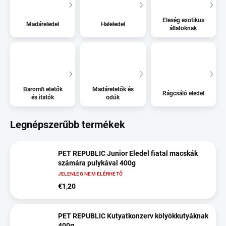
Eleség exotikus
Madáreledel
Haleledel
állatoknak
Baromfi etetők
Madáretetők és
Rágcsáló eledel
és itatók
odúk
Legnépszerűbb termékek
PET REPUBLIC Junior Eledel fiatal macskák
számára pulykával 400g
JELENLEG NEM ELÉRHETŐ
€1,20
PET REPUBLIC Kutyatkonzerv kölyökkutyáknak
400g