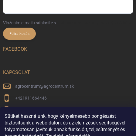
Vložením e-mailu súhlasíte s
podmienkami ochrany osobných údajov
Feliratkozás
FACEBOOK
KAPCSOLAT
agrocentrum
@
agrocentrum.sk
+421911664446
Aktuális híreinkért kövessen minket facebookon
Sütiket használunk, hogy kényelmesebb böngészést
agrocentrum_topolniky/
biztosítsunk a weboldalon, és az elemzések segítségével
folyamatosan javítsuk annak funkcióit, teljesítményét és