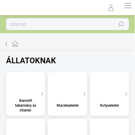
Ugrás
a
Agrocentrum.sk - Asistent
fő
predaja
tartalomhoz
Keresés
Kezdőlap
ÁLLATOKNAK
Baromfi
takarmány és
Macskaeledel
Kutyaeledel
vitamin