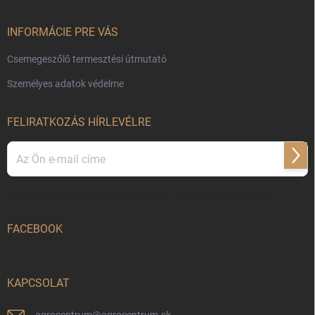
INFORMÁCIE PRE VÁS
Csemegeszőlő termesztési útmutató
Személyes adatok védelme
FELIRATKOZÁS HÍRLEVÉLRE
Felir
Vložením e-mailu súhlasíte s
podmienkami ochrany osobných údajov
FACEBOOK
KAPCSOLAT