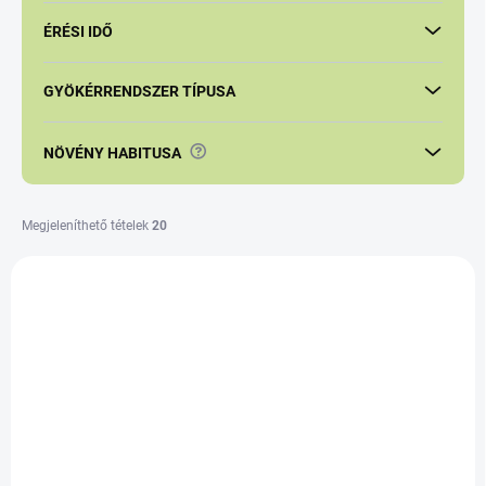
é
s
ÉRÉSI IDŐ
e
GYÖKÉRRENDSZER TÍPUSA
?
NÖVÉNY HABITUSA
Megjeleníthető tételek
20
T
e
r
m
é
k
e
k
l
i