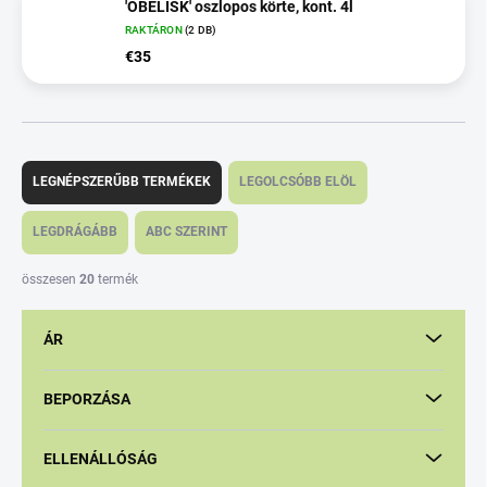
'OBELISK' oszlopos körte, kont. 4l
RAKTÁRON
(2 DB)
€35
T
e
LEGNÉPSZERŰBB TERMÉKEK
LEGOLCSÓBB ELÖL
r
m
LEGDRÁGÁBB
ABC SZERINT
é
k
összesen
20
termék
e
k
ÁR
r
e
n
BEPORZÁSA
d
e
ELLENÁLLÓSÁG
z