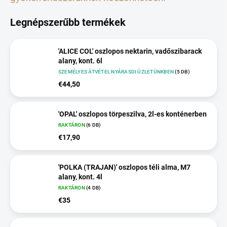
Legnépszerűbb termékek
'ALICE COL' oszlopos nektarin, vadőszibarack
alany, kont. 6l
SZEMÉLYES ÁTVÉTEL NYÁRASDI ÜZLETÜNKBEN
(5 DB)
€44,50
'OPAL' oszlopos törpeszilva, 2l-es konténerben
RAKTÁRON
(6 DB)
€17,90
'POLKA (TRAJAN)' oszlopos téli alma, M7
alany, kont. 4l
RAKTÁRON
(4 DB)
€35