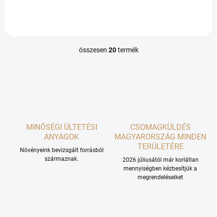
emlékeztetnek. Oszlopos
helyeken való termesztésre,
növekedésének köszönhetően
mint pl. erkélyeken és
nagyon népszerű fajta,
teraszokon. Magas hozamú,...
ideális...
összesen
20
termék
L
i
s
t
a
i
r
á
MINŐSÉGI ÜLTETÉSI
n
CSOMAGKÜLDÉS
y
ANYAGOK
MAGYARORSZÁG MINDEN
í
TERÜLETÉRE
Növényeink bevizsgált forrásból
t
származnak.
2026 júliusától már korlátlan
á
mennyiségben kézbesítjük a
s
megrendeléseiket
e
l
e
m