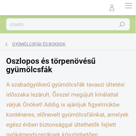
Ugrás
a
Agrocentrum.sk - Asistent
fő
predaja
tartalomhoz
Keresés
GYÜMÖLCSFÁK ÉS BOKROK
Oszlopos és törpenövésű
gyümölcsfák
A szabadgyökerű gyümölcsfák tavaszi ültetési
időszaka lezárult. Ősszel megújult kínálattal
várjuk Önöket! Addig is ajánljuk figyelmükbe
konténeres, előnevelt gyümölcsfáinkat, amelyek
egész évben biztonsággal ültethetők fejlett
gyökérrendszerüknek köszönhetően.