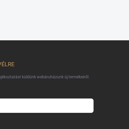
predaja
VÉLRE
tájékoztatást küldünk webáruházunk új termékeiről.
mienkami ochrany osobných údajov