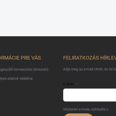
ORMÁCIE PRE VÁS
FELIRATKOZÁS HÍRLE
Adja meg az e-mail címét, és mi 
geszőlő termesztési útmutató
lyes adatok védelme
E-MAIL
Vložením e-mailu súhlasíte s
pod