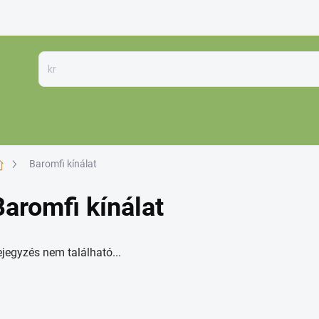
K
Kezdőlap
Baromfi kínálat
Baromfi kínálat
jegyzés nem található...