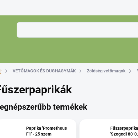
K
Kezdőlap
VETŐMAGOK ÉS DUGHAGYMÁK
Zöldség vetőmagok
Fűszerpaprikák
egnépszerűbb termékek
Paprika 'Prometheus
Fűszerpaprik
F1' - 25 szem
'Szegedi 80' 0,