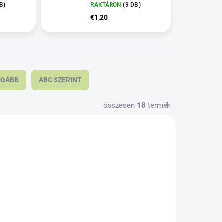
B)
RAKTÁRON
(9 DB)
€1,20
ÁGÁBB
ABC SZERINT
összesen
18
termék