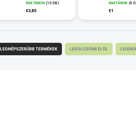
RAKTÁRON
(10 DB)
RAKTÁRON
(8 D
€3,85
€1
LEGNÉPSZERŰBB TERMÉKEK
LEGOLCSÓBB ELÖL
LEGDR
m
m