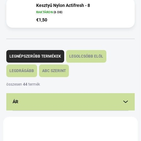
Kesztyű Nylon Actifresh - 8
RAKTÁRON
(6 DB)
€1,50
T
e
LEGNÉPSZERŰBB TERMÉKEK
LEGOLCSÓBB ELÖL
r
m
LEGDRÁGÁBB
ABC SZERINT
é
k
összesen
44
termék
e
k
ÁR
r
e
n
T
d
e
e
r
z
m