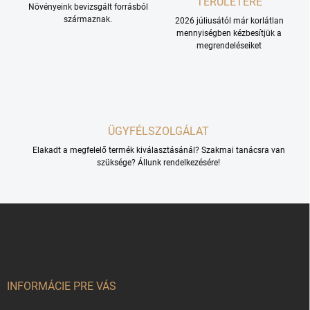
TERÜLETÉRE
e
Növényeink bevizsgált forrásból
l
származnak.
2026 júliusától már korlátlan
e
mennyiségben kézbesítjük a
m
megrendeléseiket
e
i
ÜGYFÉLSZOLGÁLAT
Elakadt a megfelelő termék kiválasztásánál? Szakmai tanácsra van
szüksége? Állunk rendelkezésére!
L
á
b
l
é
c
INFORMÁCIE PRE VÁS