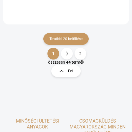
További 20 betöltése
1
2
L
L
i
a
összesen
44
termék
s
p
Fel
t
o
a
z
i
á
r
s
á
n
y
í
t
MINŐSÉGI ÜLTETÉSI
CSOMAGKÜLDÉS
á
ANYAGOK
MAGYARORSZÁG MINDEN
s