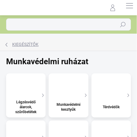
Ugrás
a
Agrocentrum.sk - Asistent
fő
predaja
tartalomhoz
Keresés
KIEGÉSZÍTŐK
Munkavédelmi ruházat
Légzésvédő
Munkavédelmi
álarcok,
Térdvédők
kesztyűk
szűrőbetétek