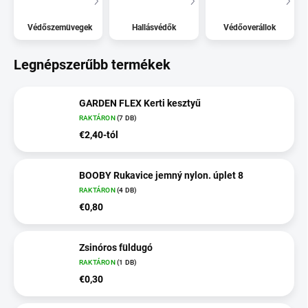
Védőszemüvegek
Hallásvédők
Védőoverállok
Legnépszerűbb termékek
GARDEN FLEX Kerti kesztyű
RAKTÁRON
(7 DB)
€2,40-tól
BOOBY Rukavice jemný nylon. úplet 8
RAKTÁRON
(4 DB)
€0,80
Zsinóros füldugó
RAKTÁRON
(1 DB)
€0,30