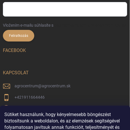
Vložením e-mailu súhlasíte s
podmienkami ochrany osobných údajov
Feliratkozás
FACEBOOK
KAPCSOLAT
agrocentrum
@
agrocentrum.sk
+421911664446
Aktuális híreinkért kövessen minket facebookon
Sütiket használunk, hogy kényelmesebb böngészést
agrocentrum_topolniky/
biztosítsunk a weboldalon, és az elemzések segítségével
folyamatosan javítsuk annak funkcióit, teljesítményét és