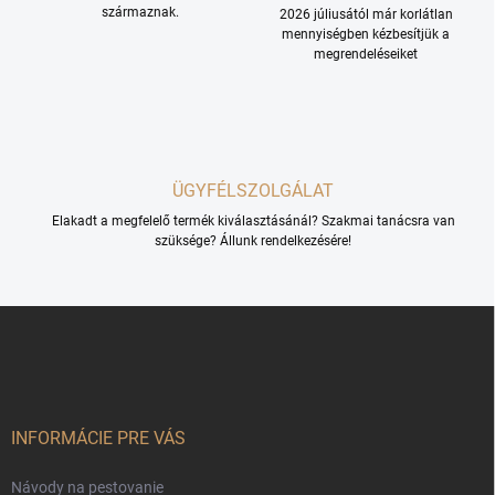
t
származnak.
2026 júliusától már korlátlan
á
mennyiségben kézbesítjük a
s
megrendeléseiket
e
l
e
m
e
i
ÜGYFÉLSZOLGÁLAT
Elakadt a megfelelő termék kiválasztásánál? Szakmai tanácsra van
szüksége? Állunk rendelkezésére!
L
á
b
l
é
c
INFORMÁCIE PRE VÁS
Návody na pestovanie