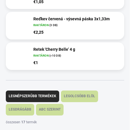
€1,05
Reďkev červená - výsevná páska 3x1,33m
RAKTÁRON
(3 DB)
€2,25
Retek 'Cherry Belle' 4 g
RAKTÁRON
(>10 DB)
€1
T
e
LEGNÉPSZERŰBB TERMÉKEK
LEGOLCSÓBB ELÖL
r
m
LEGDRÁGÁBB
ABC SZERINT
é
k
összesen
17
termék
e