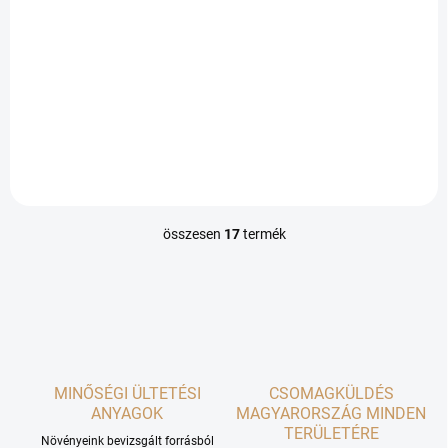
Bővebben
Különböző színű hónapos
retekfajták keveréke,
lehetőséget ad a hosszú idejű
termesztés betakarítására.
összesen
17
termék
L
i
s
t
a
i
r
á
MINŐSÉGI ÜLTETÉSI
n
CSOMAGKÜLDÉS
y
ANYAGOK
MAGYARORSZÁG MINDEN
í
TERÜLETÉRE
Növényeink bevizsgált forrásból