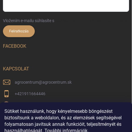
Vložením e-mailu súhlasíte s
podmienkami ochrany osobných údajov
Feliratkozás
FACEBOOK
KAPCSOLAT
agrocentrum
@
agrocentrum.sk
+421911664446
Aktuális híreinkért kövessen minket facebookon
Sütiket használunk, hogy kényelmesebb böngészést
agrocentrum_topolniky/
biztosítsunk a weboldalon, és az elemzések segítségével
folyamatosan javítsuk annak funkcióit, teljesítményét és
használhatóságát.
További információk.