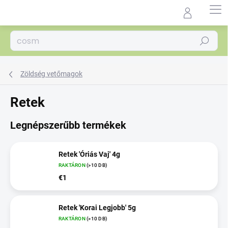
Ugrás
a
Agrocentrum.sk - Asistent
fő
predaja
tartalomhoz
Keresés
Zöldség vetőmagok
Retek
Legnépszerűbb termékek
Retek 'Óriás Vaj' 4g
RAKTÁRON
(>10 DB)
€1
Retek 'Korai Legjobb' 5g
RAKTÁRON
(>10 DB)