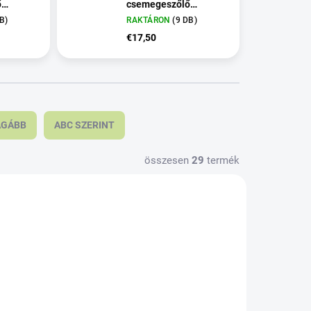
ő
csemegeszőlő
2l
oltvány, kont. 2l
B)
RAKTÁRON
(9 DB)
€17,50
ÁGÁBB
ABC SZERINT
összesen
29
termék
888611
68817