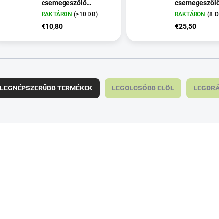
csemegeszőlő
csemegeszől
oltvány, 2l-es
oltvány, kont. 
RAKTÁRON
(>10 DB)
RAKTÁRON
(8 D
cserépben
€10,80
€25,50
LEGNÉPSZERŰBB TERMÉKEK
LEGOLCSÓBB ELÖL
LEGDR
m
8014
m