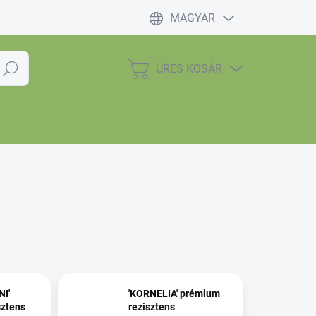
MAGYAR
ÜRES KOSÁR
eresés
KOSÁR
I'
'KORNELIA' prémium
sztens
rezisztens