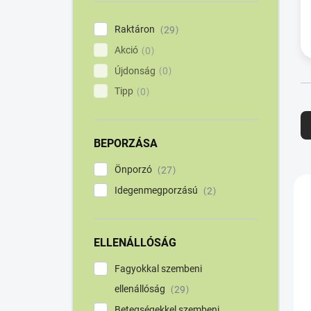
a
n
Raktáron
29
e
Akció
l
0
Újdonság
0
Tipp
0
T
e
r
BEPORZÁSA
é
Önporzó
27
k
T
Idegenmegporzású
2
e
e
k
r
r
e
é
ELLENÁLLÓSÁG
n
k
Fagyokkal szembeni
d
e
e
k
ellenállóság
29
z
l
Betegségekkel szembeni