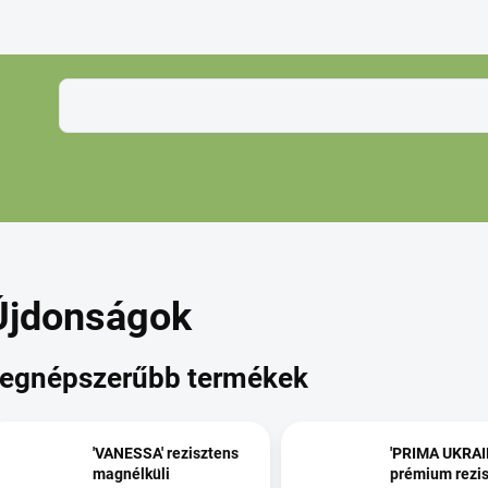
K
Újdonságok
egnépszerűbb termékek
'VANESSA' rezisztens
'PRIMA UKRAIN
magnélküli
prémium rezi