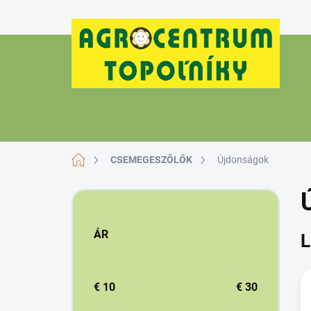
Ugrás
a
fő
tartalomhoz
Kezdőlap
CSEMEGESZŐLŐK
Újdonságok
O
l
d
ÁR
L
a
l
s
ó
€
10
€
30
p