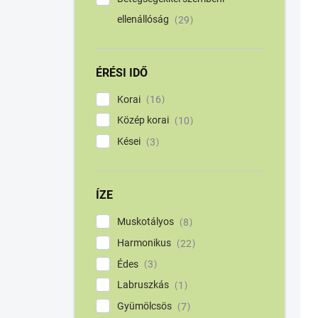
é
i
ellenállóság
29
s
s
e
t
á
j
ÉRÉSI IDŐ
a
Korai
16
Közép korai
10
Kései
3
ÍZE
Muskotályos
8
Harmonikus
22
Édes
3
Labruszkás
1
Gyümölcsös
7