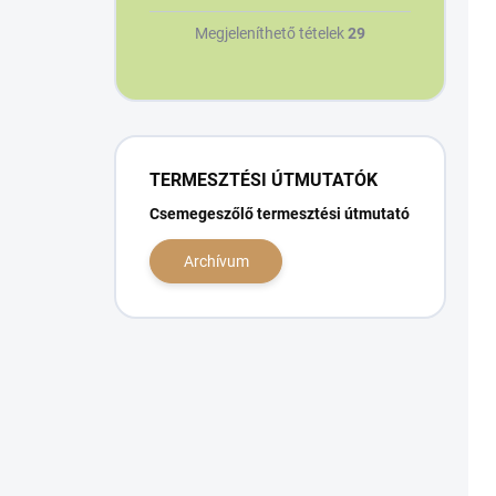
Megjeleníthető tételek
29
TERMESZTÉSI ÚTMUTATÓK
Csemegeszőlő termesztési útmutató
Archívum