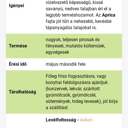
vízelvezető képességű, kissé
Igényei
savanyú, nedves talajban éri el a
legjobb terméshozamot. Az
Aprica
fajta jól tűri a nehezebb, kevésbé
tápanyagdús talajokat is.
nagyok, teljesen pirosak és
Termése
fényesek, mutatós külleműek,
egységesek
Érési idő
május második fele
Főleg friss fogyasztásra, vagy
konyhai feldolgozásra ajánljuk
(konzervek, lekvár, szárított
Tárolhatóság
gyümölcsök, gyümölcslé,
sütemények, hideg levesek), jól bírja
a szállítást
Levélfoltosság -
Askon