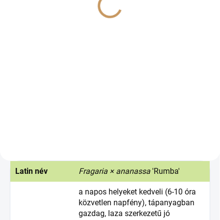
Magnicur Quick 15ml
Ortus 5SC
€7,60
€3,05-tól
€6,18 ÁFA nélkül
€2,48-tól ÁFA nélkül
Bővebben
Bővebben
Postrekový fungicídny prípravok
K ochrane ovocných drevín proti
vo forme suspenzného
roztočcom, viniča proti erinóze a
koncentrátu na ochranu viniča a
akarinóze a jahôd proti
jahôd proti botrytíde a čerešní
roztočíkom a roztočcom.
proti monilióze.
Latin név
Fragaria × ananassa
'Rumba'
a napos helyeket kedveli (6-10 óra
közvetlen napfény), tápanyagban
gazdag, laza szerkezetű jó