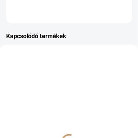
RÉSZLETES INFORMÁCIÓ
KÉRDÉS
NYOMON KÖVETÉS
Kapcsolódó termékek
JELENLEG NEM ELÉRHETŐ
RAKTÁRON
(>10 DB)