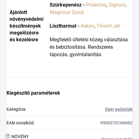
Szürkepenész -
Prolectus
,
Signum
,
Ajánlott
Magnicur Quick
növényvédelmi
készítmények
Lisztharmat -
Askon
,
Thiovit Jet
megelőzésre
és kezelésre
Megfelelő ültetési közeg választása
és bebiztosítása. Rendszeres
tápozás, gyomtalanítás.
Kiegészítő paraméterek
Kategória
:
Eper palánták
EAN vonalkód
:
9900270160002
?
NÖVÉNY