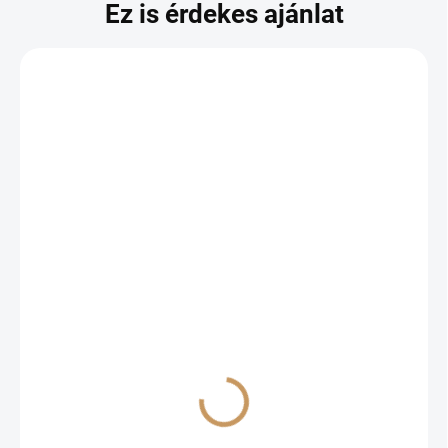
Ez is érdekes ajánlat
Odoslať
RAKTÁRON
Exirel
5,20 €