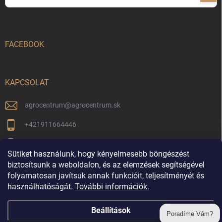
Vložením e-mailu súhlasíte s
podmienkami ochrany osobných údajov
FACEBOOK
KAPCSOLAT
agrocentrum
@
agrocentrum.sk
+421911664446
Aktuális híreinkért kövessen minket facebookon
Sütiket használunk, hogy kényelmesebb böngészést
agrocentrum_topolniky/
biztosítsunk a weboldalon, és az elemzések segítségével
folyamatosan javítsuk annak funkcióit, teljesítményét és
használhatóságát.
További információk.
Vrátenie tovaru
Beállítások
Poradíme Vám?