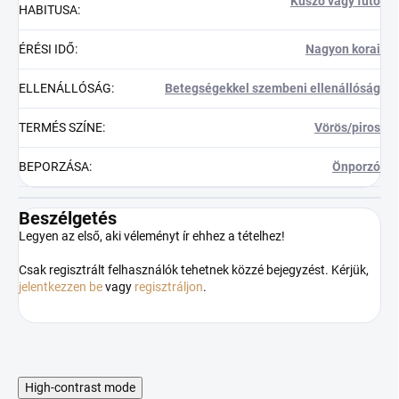
Kúszó vagy futó
HABITUSA
:
ÉRÉSI IDŐ
:
Nagyon korai
ELLENÁLLÓSÁG
:
Betegségekkel szembeni ellenállóság
TERMÉS SZÍNE
:
Vörös/piros
BEPORZÁSA
:
Önporzó
Beszélgetés
Legyen az első, aki véleményt ír ehhez a tételhez!
Csak regisztrált felhasználók tehetnek közzé bejegyzést. Kérjük,
jelentkezzen be
vagy
regisztráljon
.
High-contrast mode