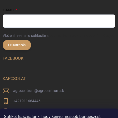
E-MAIL
Vložením e-mailu súhlasíte s
podmienkami ochrany osobných údajov
Feliratkozás
FACEBOOK
KAPCSOLAT
agrocentrum
@
agrocentrum.sk
+421911664446
Aktuális híreinkért kövessen minket facebookon
Sütiket használunk, hogy kényelmesebb böngészést