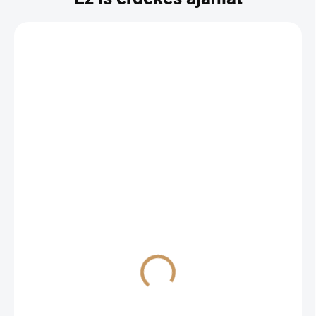
RAKTÁRON
'TRNAVSKÁ' eperfa,
bokor - 2l-es