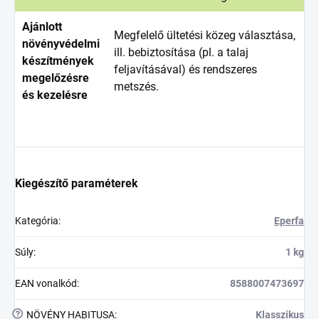
Ajánlott
Megfelelő ültetési közeg választása,
növényvédelmi
ill. bebiztosítása (pl. a talaj
készítmények
feljavításával) és rendszeres
megelőzésre
metszés.
és kezelésre
Kiegészítő paraméterek
Kategória
:
Eperfa
Súly
:
1 kg
EAN vonalkód
:
8588007473697
?
NÖVÉNY HABITUSA
:
Klasszikus