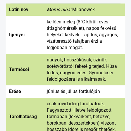
Latin név
Morus alba
'Milanowek'
kellően meleg (8°C körüli éves
átlaghőmérséklet), napos fekvésű
Igényei
helyeket kedveli. Tápdús, agyagos,
vízáteresztő talajban érzi a
legjobban magát.
nagyok, hosszúkásak, színük
sötétvöröstől feketéig terjed. Húsa
Termései
lédús, nagyon édes. Gyümölcsei
feldolgozásra is alkalmasak.
Érése
június és július fordulóján
csak rövid ideig tárolhatóak.
Fagyasztott, illetve feldolgozott
Tárolhatóság
formában (lekvárként, befőzve,
borokban, desszertekben) viszont
hosszabb időre is megőrizhetőek.