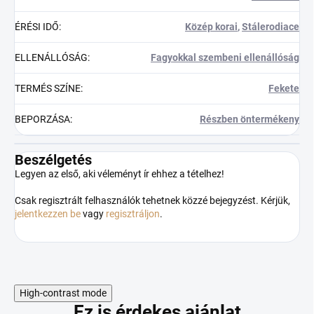
ÉRÉSI IDŐ
:
Közép korai
,
Stálerodiace
ELLENÁLLÓSÁG
:
Fagyokkal szembeni ellenállóság
TERMÉS SZÍNE
:
Fekete
BEPORZÁSA
:
Részben öntermékeny
Beszélgetés
Legyen az első, aki véleményt ír ehhez a tételhez!
Csak regisztrált felhasználók tehetnek közzé bejegyzést. Kérjük,
jelentkezzen be
vagy
regisztráljon
.
High-contrast mode
Ez is érdekes ajánlat