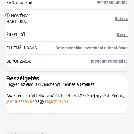
EAN vonalkód
:
9900280440002
?
NÖVÉNY
Bokros
HABITUSA
:
ÉRÉSI IDŐ
:
Kései
ELLENÁLLÓSÁG
:
Betegségekkel szembeni ellenállóság
BEPORZÁSA
:
Idegenmegporzású
Beszélgetés
Legyen az első, aki véleményt ír ehhez a tételhez!
Csak regisztrált felhasználók tehetnek közzé bejegyzést. Kérjük,
jelentkezzen be
vagy
regisztráljon
.