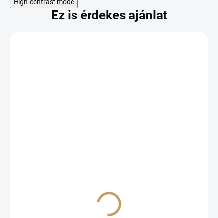
High-contrast mode
Ez is érdekes ajánlat
Odoslať
RAKTÁRON
'PODAROK SADU'
nőivarú homoktövis,