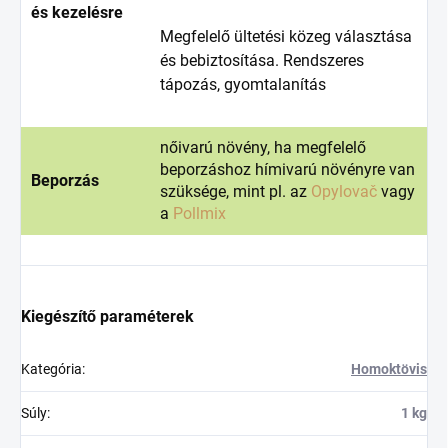
és kezelésre
Megfelelő ültetési közeg választása
és bebiztosítása. Rendszeres
tápozás, gyomtalanítás
nőivarú növény, ha megfelelő
beporzáshoz hímivarú növényre van
Beporzás
szüksége, mint pl. az
Opylovač
vagy
a
Pollmix
Kiegészítő paraméterek
Kategória
:
Homoktövis
Súly
:
1 kg