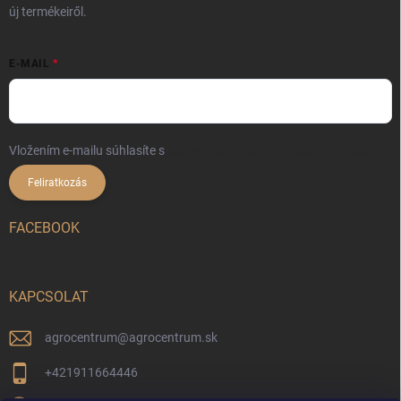
új termékeiről.
E-MAIL
Vložením e-mailu súhlasíte s
podmienkami ochrany osobných údajov
Feliratkozás
FACEBOOK
KAPCSOLAT
agrocentrum
@
agrocentrum.sk
+421911664446