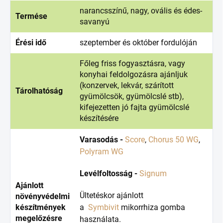
narancsszínű, nagy, ovális és édes-
Termése
savanyú
Érési idő
szeptember és október fordulóján
Főleg friss fogyasztásra, vagy
konyhai feldolgozásra ajánljuk
(konzervek, lekvár, szárított
Tárolhatóság
gyümölcsök, gyümölcslé stb),
kifejezetten jó fajta gyümölcslé
készítésére
Varasodás -
Score
,
Chorus 50 WG
,
Polyram WG
Levélfoltosság -
Signum
Ajánlott
Ültetéskor ajánlott
növényvédelmi
készítmények
a
Symbivit
mikorrhiza gomba
megelőzésre
használata.