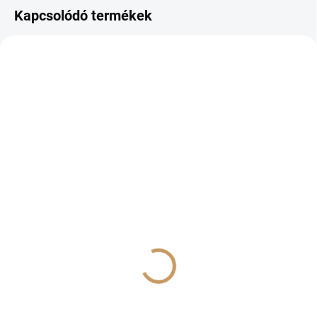
Kapcsolódó termékek
RAKTÁRON
(>10 DB)
'POLLMIX' homoktövis
porzó, kont. 2L
€10,90
€8,86 ÁFA nélkül