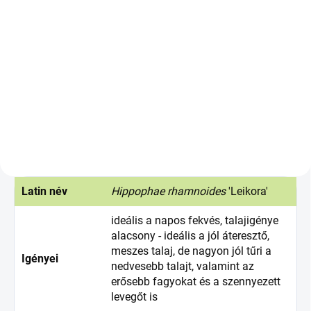
Kosárba
Hímivarú növény, alkalmas
minden nőivarú egyed
beporzására. Bebiztosítja a
gazdag hozamot.
Latin név
Hippophae rhamnoides
'Leikora'
ideális a napos fekvés, talajigénye
alacsony - ideális a jól áteresztő,
meszes talaj, de nagyon jól tűri a
Igényei
nedvesebb talajt, valamint az
erősebb fagyokat és a szennyezett
levegőt is