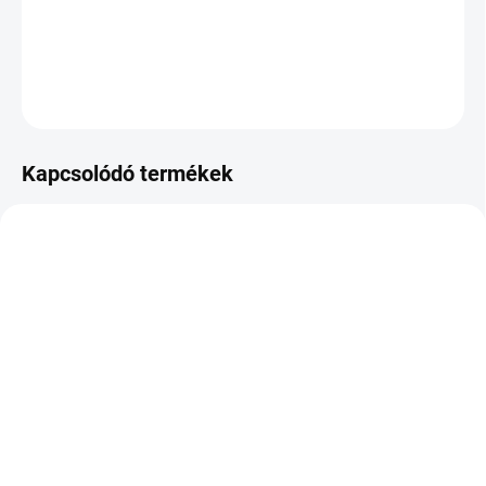
felfrissítéséhez.
RÉSZLETES INFORMÁCIÓ
KÉRDÉS
NYOMON KÖVETÉS
Kapcsolódó termékek