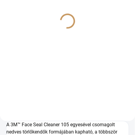
JELENLEG NEM ELÉRHETŐ
JELENLEG NEM ELÉRHETŐ
3M™ 6800 többször
3M™ 6900 többször
használatos teljesálarc,
használatos teljesálarc,
méret: M
méret: L
€144,90
€144,90
€117,80 ÁFA nélkül
€117,80 ÁFA nélkül
Bővebben
Bővebben
Ha egyszerűen használható és
Ha egyszerűen használható és
kényelmes, könnyű
kényelmes, könnyű
légzésvédelmet kínáló terméket
légzésvédelmet kínáló terméket
keres, válassza a 3M™ 6700-as
keres, válassza a 3M™ 6700-as
többször használatos
többször használatos
teljesálarcot. Ezek nagy méretű
teljesálarcot. Ezek nagy méretű
polikarbonát...
polikarbonát...
A 3M™ Face Seal Cleaner 105 egyesével csomagolt
nedves törlőkendők formájában kapható, a többször