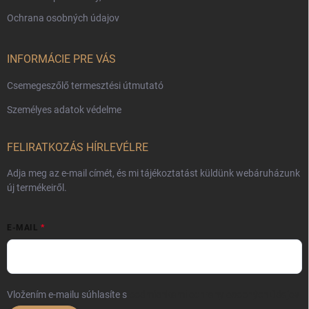
Ochrana osobných údajov
INFORMÁCIE PRE VÁS
Csemegeszőlő termesztési útmutató
Személyes adatok védelme
FELIRATKOZÁS HÍRLEVÉLRE
Adja meg az e-mail címét, és mi tájékoztatást küldünk webáruházunk
új termékeiről.
E-MAIL
Vložením e-mailu súhlasíte s
podmienkami ochrany osobných údajov