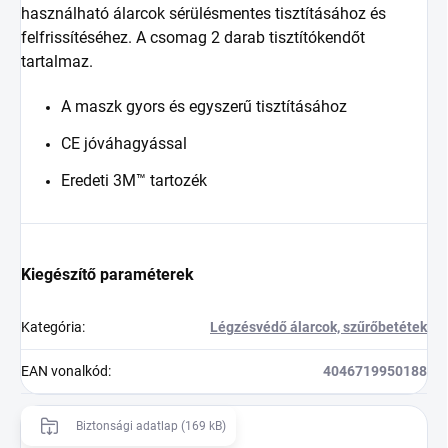
használható álarcok sérülésmentes tisztításához és
felfrissítéséhez.
A csomag 2 darab tisztítókendőt
tartalmaz.
A maszk gyors és egyszerű tisztításához
CE jóváhagyással
Eredeti 3M™ tartozék
Kiegészítő paraméterek
Kategória
:
Légzésvédő álarcok, szűrőbetétek
EAN vonalkód
:
4046719950188
Biztonsági adatlap (169 kB)