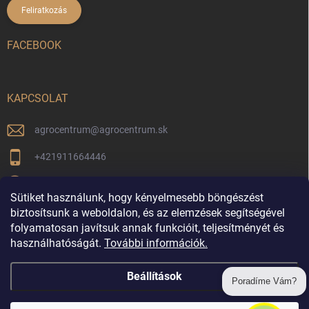
Feliratkozás
FACEBOOK
KAPCSOLAT
agrocentrum
@
agrocentrum.sk
+421911664446
Aktuális híreinkért kövessen minket facebookon
Sütiket használunk, hogy kényelmesebb böngészést
agrocentrum_topolniky/
biztosítsunk a weboldalon, és az elemzések segítségével
folyamatosan javítsuk annak funkcióit, teljesítményét és
használhatóságát.
További információk.
Vrátenie tovaru
Beállítások
Poradíme Vám?