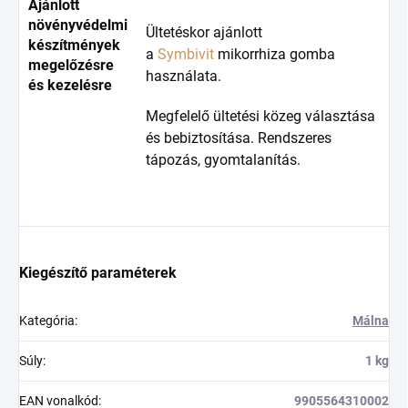
Ajánlott
növényvédelmi
Ültetéskor ajánlott
készítmények
a
Symbivit
mikorrhiza gomba
megelőzésre
használata.
és kezelésre
Megfelelő ültetési közeg választása
és bebiztosítása. Rendszeres
tápozás, gyomtalanítás.
Kiegészítő paraméterek
Kategória
:
Málna
Súly
:
1 kg
EAN vonalkód
:
9905564310002