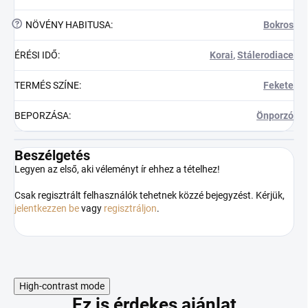
?
NÖVÉNY HABITUSA
:
Bokros
ÉRÉSI IDŐ
:
Korai
,
Stálerodiace
TERMÉS SZÍNE
:
Fekete
BEPORZÁSA
:
Önporzó
Beszélgetés
Legyen az első, aki véleményt ír ehhez a tételhez!
Csak regisztrált felhasználók tehetnek közzé bejegyzést. Kérjük,
jelentkezzen be
vagy
regisztráljon
.
High-contrast mode
Ez is érdekes ajánlat