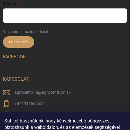
E-MAIL
Vložením e-mailu súhlasíte s
podmienkami ochrany osobných údajov
Feliratkozás
FACEBOOK
KAPCSOLAT
agrocentrum
@
agrocentrum.sk
+421911664446
Aktuális híreinkért kövessen minket facebookon
Sütiket használunk, hogy kényelmesebb böngészést
agrocentrum_topolniky/
biztosítsunk a weboldalon, és az elemzések segítségével