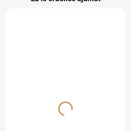
RAKTÁRON
'HERITAGE' málna, kont.
2l
8,50 €