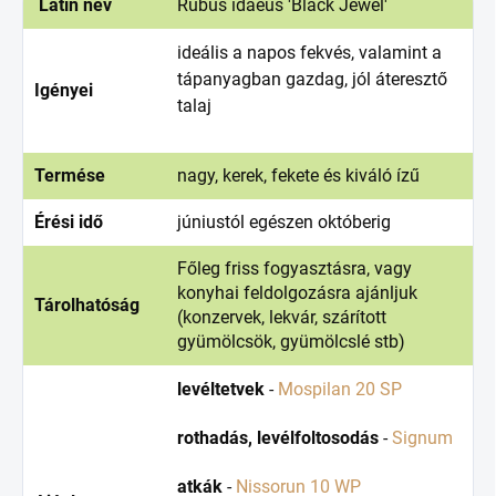
Latin név
Rubus idaeus 'Black Jewel'
ideális a napos fekvés, valamint a
tápanyagban gazdag, jól áteresztő
Igényei
talaj
Termése
nagy, kerek, fekete és kiváló ízű
Érési idő
júniustól egészen októberig
Főleg friss fogyasztásra, vagy
konyhai feldolgozásra ajánljuk
Tárolhatóság
(konzervek, lekvár, szárított
gyümölcsök, gyümölcslé stb)
levéltetvek
-
Mospilan 20 SP
rothadás, levélfoltosodás
-
Signum
atkák
-
Nissorun 10 WP