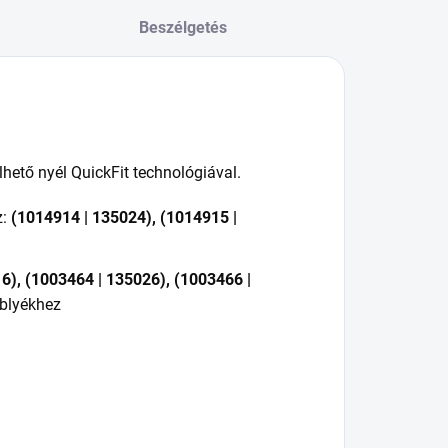
Beszélgetés
Agrocentrum.sk - Asistent
predaja
lhető nyél QuickFit technológiával.
z:
(1014914 | 135024), (1014915 |
6), (1003464 | 135026), (1003466 |
blyékhez