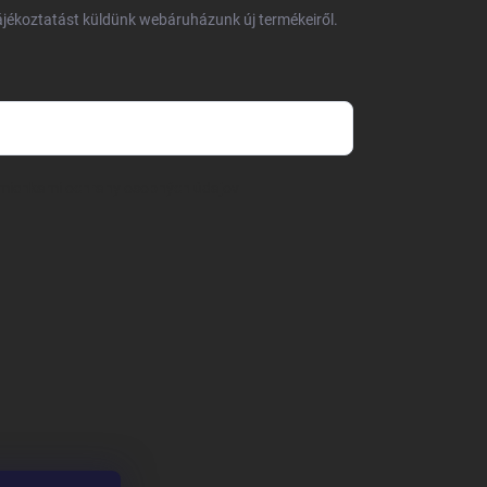
tájékoztatást küldünk webáruházunk új termékeiről.
mienkami ochrany osobných údajov