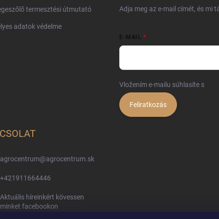
Adja meg az e-mail címét, és mi 
geszőlő termesztési útmutató
lyes adatok védelme
E-MAIL
Vložením e-mailu súhlasíte s
pod
Feliratkozás
CSOLAT
agrocentrum
@
agrocentrum.sk
+421911664446
Aktuális híreinkért kövessen
minket facebookon