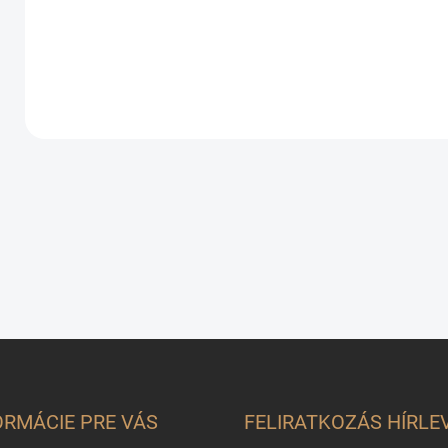
csemegeszőlő
19,90 €
dugvány, kont.
2l
ORMÁCIE PRE VÁS
FELIRATKOZÁS HÍRLE