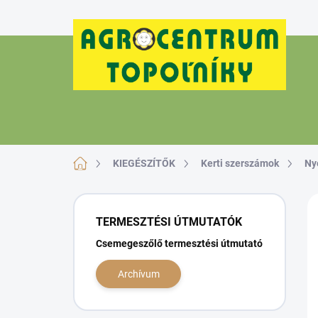
Ugrás
a
fő
tartalomhoz
Kezdőlap
KIEGÉSZÍTŐK
Kerti szerszámok
Ny
O
l
TERMESZTÉSI ÚTMUTATÓK
d
Csemegeszőlő termesztési útmutató
a
l
Archívum
s
ó
p