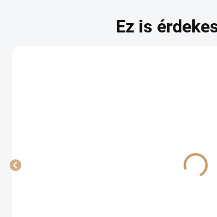
Ez is érdekes
Exirel
'PREOBRAŽENIE'
prémium
rezisztens
5,20 €