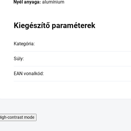
Nyél anyaga:
alumínium
Kiegészítő paraméterek
Kategória
:
Súly
:
EAN vonalkód
:
igh-contrast mode