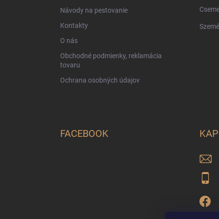
c
Cseme
Návody na pestovanie
Kontakty
Szemé
O nás
Obchodné podmienky, reklamácia
tovaru
Ochrana osobných údajov
FACEBOOK
KAP