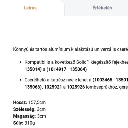
Leírás
Értékelés
Könnyű és tartós alumínium kialakítású univerzális cseré
Kompatibilis a következő Solid™ kiegészítő fejekhe
135014)
a
(1014917 | 135064)
Cserélhető alkatrész nyele lehet a
(1003465 | 13501
135066), 1025921
a
1025926
lombseprűkhöz, gere
Hossz:
157,5cm
Szélesség:
3cm
Magasság:
3cm
Súly:
310g