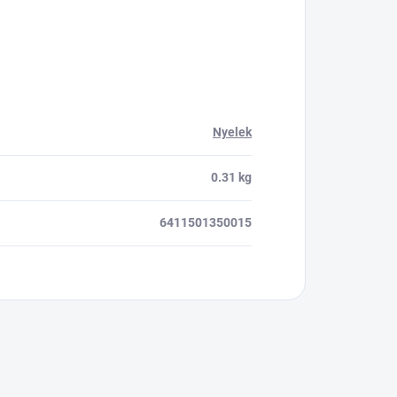
Nyelek
0.31 kg
6411501350015