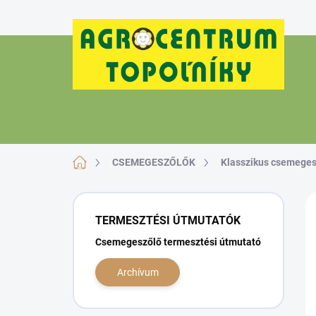
Ugrás
a
fő
tartalomhoz
Kezdőlap
CSEMEGESZŐLŐK
Klasszikus csemeges
O
l
TERMESZTÉSI ÚTMUTATÓK
d
Csemegeszőlő termesztési útmutató
a
l
Archívum
s
ó
p