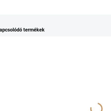
apcsolódó termékek
RAKTÁRON
RAKTÁRON
(>10 DB)
(>10 DB)
Cantus
Vivando
D