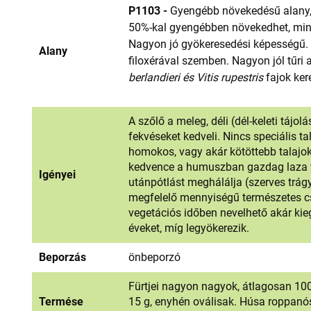
P1103 -
Gyengébb növekedésű alany,
50%-kal gyengébben növekedhet, mint
Nagyon jó gyökeresedési képességű. E
Alany
filoxérával szemben. Nagyon jól tűri
berlandieri és Vitis rupestris
fajok kere
A szőlő a meleg, déli (dél-keleti tájo
fekvéseket kedveli. Nincs speciális t
homokos, vagy akár kötöttebb talajokon
kedvence a humuszban gazdag laza t
Igényei
utánpótlást meghálálja (szerves trág
megfelelő mennyiségű természetes c
vegetációs időben nevelhető akár kieg
éveket, míg legyökerezik.
Beporzás
önbeporzó
Fürtjei nagyon nagyok, átlagosan 100
Termése
15 g, enyhén oválisak. Húsa roppanós