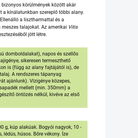
 bizonyos körülmények között akár
 a kínálatunkban szereplő többi alany.
llenálló a lisztharmattal és a
 a meszes talajokat. Az amerikai
Vitis
sztezéséből jött létre.
lású domboldalakat), napos és szellős
alajigénye, sikeresen termeszthető
 is (függ az alany fajtájától is), de
alaj. A rendszeres tápanyag
yát ajánlunk). Vízigénye közepes,
sapadék mellett (min. 350mm) a
észítő öntözés nélkül, kivéve az első
0 g, kúp alakúak. Bogyói nagyok, 10 -
, lédús, húsos. Bőre vékony. Íze