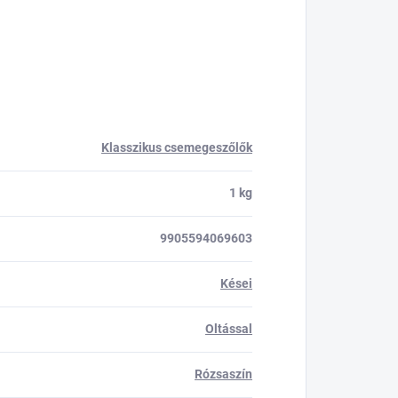
Klasszikus csemegeszőlők
1 kg
9905594069603
Kései
Oltással
Rózsaszín