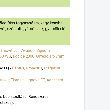
Főleg friss fogyasztásra, vagy konyhai
kvár, szárított gyümölcsök, gyümölcslé
,
Thiovit Jet
,
Vivando
,
Signum
 50 WG
,
Kocide 2000
,
Orvego
,
Polyram
adás)
-
Cantus
,
Prolectus
,
Magnicur
ytovit
,
Florasin Lignovit FE
,
Agrichem
és bebiztosítása. Rendszeres
metszés).