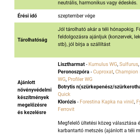
neutrális, harmonikus vagy édeskés.
Érési idő
szeptember vége
Jól tárolható akár a téli hónapokig. 
feldolgozásra ajánljuk (konzervek, le
Tárolhatóság
stb), jól bírja a szállítást
Lisztharmat
-
Kumulus WG
,
Sulfurus
Peronoszpóra
-
Cuproxat
,
Champion
WG
,
Profiler WG
Ajánlott
Botrytis n(szürkepenész/szürkeroth
növényvédelmi
Quick
készítmények
Klorózis
-
Forestina Kapka na vinič
,
F
megelőzésre
Ferrovit
és kezelésre
Megfelelő ültetési közeg választása 
karbantartó metszés (ajánlott a téli 