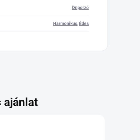
Önporzó
Harmonikus
,
Édes
 ajánlat