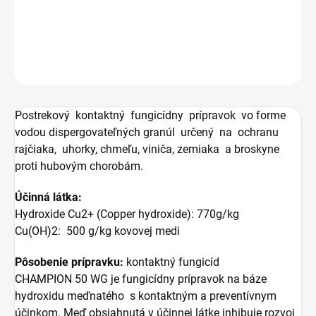
okrasných drevín proti hubovým chorobám.
DETAILNÉ INFORMÁCIE
OPÝTAŤ SA
STRÁŽIŤ
Postrekový kontaktný fungicídny prípravok vo forme
vodou dispergovateľných granúl určený na ochranu
rajčiaka, uhorky, chmeľu, viniča, zemiaka a broskyne
proti hubovým chorobám.
Účinná látka:
Hydroxide Cu2+ (Copper hydroxide): 770g/kg
Cu(OH)2: 500 g/kg kovovej medi
Pôsobenie prípravku:
kontaktný fungicíd
CHAMPION 50 WG je fungicídny prípravok na báze
hydroxidu meďnatého s kontaktným a preventívnym
účinkom. Meď obsiahnutá v účinnej látke inhibuje rozvoj