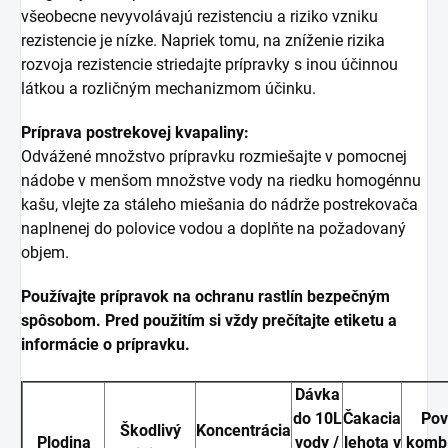
všeobecne nevyvolávajú rezistenciu a riziko vzniku
rezistencie je nízke. Napriek tomu, na zníženie rizika
rozvoja rezistencie striedajte prípravky s inou účinnou
látkou a rozličným mechanizmom účinku.
Príprava postrekovej kvapaliny:
Odvážené množstvo prípravku rozmiešajte v pomocnej
nádobe v menšom množstve vody na riedku homogénnu
kašu, vlejte za stáleho miešania do nádrže postrekovača
naplnenej do polovice vodou a doplňte na požadovaný
objem.
Používajte prípravok na ochranu rastlín bezpečným
spôsobom. Pred použitím si vždy prečítajte etiketu a
informácie o prípravku.
Dávka
do 10L
Čakacia
Pov
Škodlivý
Koncentrácia
Plodina
vody /
lehota v
kombi