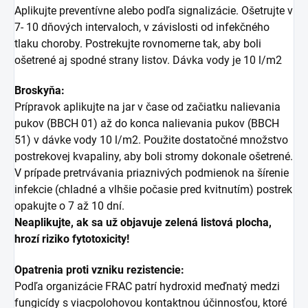
Aplikujte preventívne alebo podľa signalizácie. Ošetrujte v
7- 10 dňových intervaloch, v závislosti od infekčného
tlaku choroby. Postrekujte rovnomerne tak, aby boli
ošetrené aj spodné strany listov. Dávka vody je 10 l/m2
Broskyňa:
Prípravok aplikujte na jar v čase od začiatku nalievania
pukov (BBCH 01) až do konca nalievania pukov (BBCH
51) v dávke vody 10 l/m2. Použite dostatočné množstvo
postrekovej kvapaliny, aby boli stromy dokonale ošetrené.
V prípade pretrvávania priaznivých podmienok na šírenie
infekcie (chladné a vlhšie počasie pred kvitnutím) postrek
opakujte o 7 až 10 dní.
Neaplikujte, ak sa už objavuje zelená listová plocha,
hrozí riziko fytotoxicity!
Opatrenia proti vzniku rezistencie:
Podľa organizácie FRAC patrí hydroxid meďnatý medzi
fungicídy s viacpolohovou kontaktnou účinnosťou, ktoré