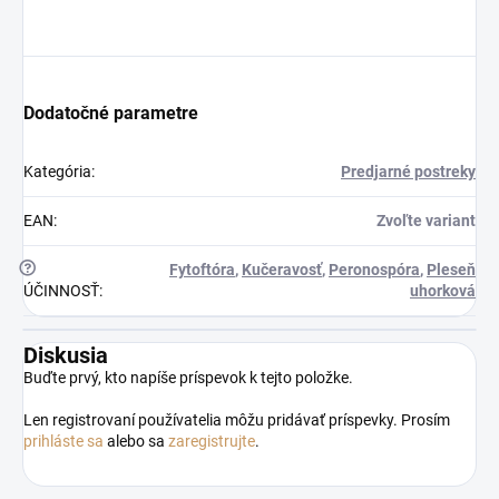
Dodatočné parametre
Kategória
:
Predjarné postreky
EAN
:
Zvoľte variant
?
Fytoftóra
,
Kučeravosť
,
Peronospóra
,
Pleseň
ÚČINNOSŤ
:
uhorková
Diskusia
Buďte prvý, kto napíše príspevok k tejto položke.
Len registrovaní používatelia môžu pridávať príspevky. Prosím
prihláste sa
alebo sa
zaregistrujte
.
Odoslať