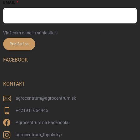
EMAIL
Vložením e-mailu súhlasíte s
podmienkami ochrany osobných údajov
Prihlásiť sa
FACEBOOK
KONTAKT
agrocentrum
@
agrocentrum.sk
+421911664446
Agrocentrum na Facebooku
agrocentrum_topolniky/