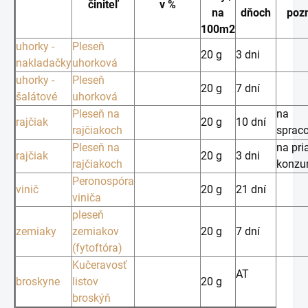
činiteľ
v %
na
dňoch
poz
100m2
uhorky -
Pleseň
20 g
3 dni
nakladačky
uhorková
uhorky -
Pleseň
20 g
7 dní
šalátové
uhorková
Pleseň na
na
rajčiak
20 g
10 dní
rajčiakoch
sprac
Pleseň na
na pr
rajčiak
20 g
3 dni
rajčiakoch
konzu
Peronospóra
vinič
20 g
21 dní
viniča
pleseň
zemiaky
zemiakov
20 g
7 dní
(fytoftóra)
Kučeravosť
AT
broskyne
listov
20 g
broskýň