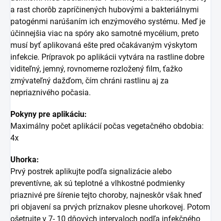
a rast chorôb zapríčinených hubovými a bakteriálnymi
patogénmi narúšaním ich enzýmového systému. Meď je
účinnejšia viac na spóry ako samotné mycélium, preto
musí byť aplikovaná ešte pred očakávaným výskytom
infekcie. Prípravok po aplikácii vytvára na rastline dobre
viditeľný, jemný, rovnomerne rozložený film, ťažko
zmývateľný dažďom, čím chráni rastlinu aj za
nepriaznivého počasia.
Pokyny pre aplikáciu:
Maximálny počet aplikácií počas vegetačného obdobia:
4x
Uhorka:
Prvý postrek aplikujte podľa signalizácie alebo
preventívne, ak sú teplotné a vlhkostné podmienky
priaznivé pre šírenie tejto choroby, najneskôr však hneď
pri objavení sa prvých príznakov plesne uhorkovej. Potom
ošetrujte v 7- 10 dňových intervaloch podľa infekčného