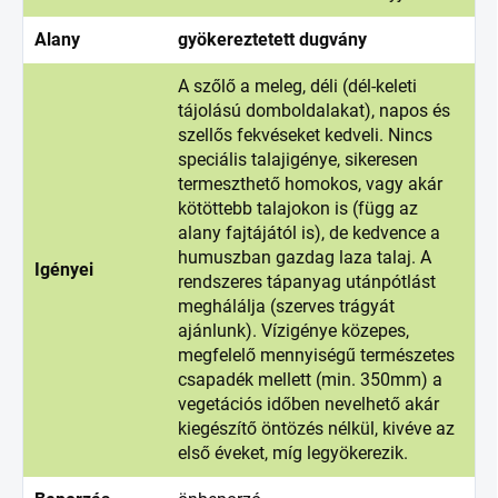
Alany
gyökereztetett dugvány
A szőlő a meleg, déli (dél-keleti
tájolású domboldalakat), napos és
szellős fekvéseket kedveli. Nincs
speciális talajigénye, sikeresen
termeszthető homokos, vagy akár
kötöttebb talajokon is (függ az
alany fajtájától is), de kedvence a
humuszban gazdag laza talaj. A
Igényei
rendszeres tápanyag utánpótlást
meghálálja (szerves trágyát
ajánlunk). Vízigénye közepes,
megfelelő mennyiségű természetes
csapadék mellett (min. 350mm) a
vegetációs időben nevelhető akár
kiegészítő öntözés nélkül, kivéve az
első éveket, míg legyökerezik.