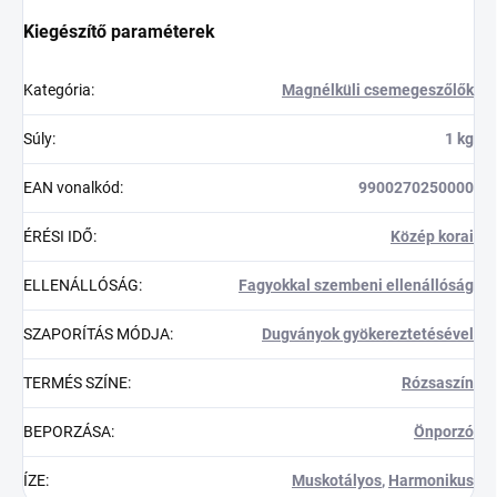
Kiegészítő paraméterek
Kategória
:
Magnélküli csemegeszőlők
Súly
:
1 kg
EAN vonalkód
:
9900270250000
ÉRÉSI IDŐ
:
Közép korai
ELLENÁLLÓSÁG
:
Fagyokkal szembeni ellenállóság
SZAPORÍTÁS MÓDJA
:
Dugványok gyökereztetésével
TERMÉS SZÍNE
:
Rózsaszín
BEPORZÁSA
:
Önporzó
ÍZE
:
Muskotályos
,
Harmonikus