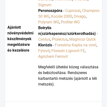
Signum
Peronoszpóra
-
Cuproxat
,
Champion
50 WG
,
Kocide 2000
,
Orvego
,
Polyram WG
,
Profiler WG
Ajánlott
Botrytis
növényvédelmi
n(szürkepenész/szürkerothadás)
-
készítmények
Cantus
,
Prolectus
,
Magnicur Quick
megelőzésre
Klorózis
-
Forestina Kapka na vinič
,
és kezelésre
Fytovit
,
Florasin Lignovit FE
,
Agrichem Ferrovit
Megfelelő ültetési közeg választása
és bebiztosítása. Rendszeres
karbantartó metszés (ajánlott a téli
metszés).