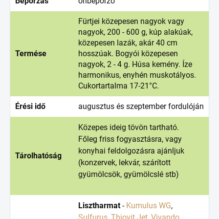
Beporzás
önbeporzó
Fürtjei közepesen nagyok vagy
nagyok, 200 - 600 g, kúp alakúak,
közepesen lazák, akár 40 cm
Termése
hosszúak. Bogyói közepesen
nagyok, 2 - 4 g. Húsa kemény. Íze
harmonikus, enyhén muskotályos.
Cukortartalma 17-21°C.
Érési idő
augusztus és szeptember fordulóján
Közepes ideig tövön tartható.
Főleg friss fogyasztásra, vagy
konyhai feldolgozásra ajánljuk
Tárolhatóság
(konzervek, lekvár, szárított
gyümölcsök, gyümölcslé stb)
Lisztharmat
-
Kumulus WG
,
Sulfurus
,
Thiovit Jet
,
Vivando
,