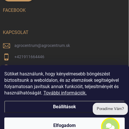
FACEBOOK
KAPCSOLAT
agrocentrum
@
agrocentrum.sk
+421911664446
Aktuális híreinkért kövessen minket facebookon
Sütiket használunk, hogy kényelmesebb böngészést
agrocentrum_topolniky/
biztosítsunk a weboldalon, és az elemzések segítségével
folyamatosan javítsuk annak funkcióit, teljesítményét és
használhatóságát.
További információk.
Vrátenie tovaru
Beállítások
Poradíme Vám?
Copyright 2026
Nyárasdi Agrocentrum
. Minden jog fenntartva.
Elfogadom