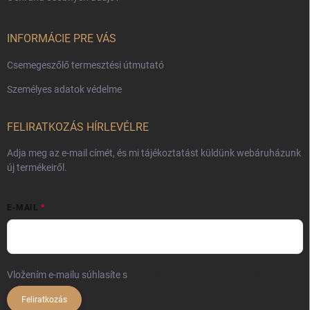
INFORMÁCIE PRE VÁS
Csemegeszőlő termesztési útmutató
Személyes adatok védelme
FELIRATKOZÁS HÍRLEVÉLRE
Adja meg az e-mail címét, és mi tájékoztatást küldünk webáruházunk
új termékeiről.
E-MAIL
Vložením e-mailu súhlasíte s
podmienkami ochrany osobných údajov
Feliratkozás