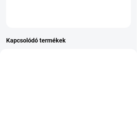
RÉSZLETES INFORMÁCIÓ
KÉRDÉS
NYOMON KÖVETÉS
Kapcsolódó termékek
RAKTÁRON
RAKTÁRON