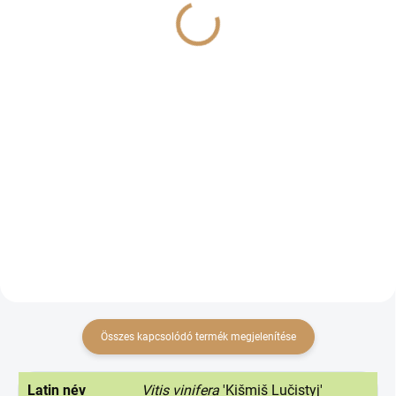
(>10 DB)
(>10 DB)
Scala
Thiovit Jet
€3,50-tól
€2,30-tól
€2,85-tól ÁFA nélkül
€1,87-tól ÁFA nélkül
Bővebben
Bővebben
Ez a növényvédő szer a magok
Postrekový fungicíd vo forme vo
rühatka elleni védelmére,
vode rozpustných mikrogranuliek
valamint a szőlő és a szamóca
určený proti hubovým chorobám
szürkepenész (botritisz) elleni
poľných plodín, viniča, okrasných
védelmére szolgál.
rastlín a drevín a proti erinóze a
akarinóze na...
Összes kapcsolódó termék megjelenítése
Latin név
Vitis vinifera
'Kišmiš Lučistyj'