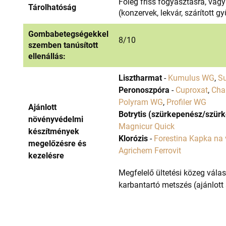
Főleg friss fogyasztásra, vagy
Tárolhatóság
(konzervek, lekvár, szárított 
Gombabetegségekkel
8/10
szemben tanúsított
ellenállás:
Lisztharmat
-
Kumulus WG
,
Su
Peronoszpóra
-
Cuproxat
,
Cha
Polyram WG
,
Profiler WG
Ajánlott
Botrytis (szürkepenész/szür
növényvédelmi
Magnicur Quick
készítmények
Klorózis
-
Forestina Kapka na 
megelőzésre és
Agrichem Ferrovit
kezelésre
Megfelelő ültetési közeg vála
karbantartó metszés (ajánlott 