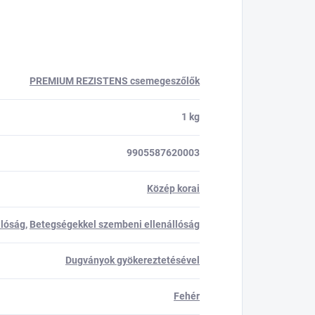
PREMIUM REZISTENS csemegeszőlők
1 kg
9905587620003
Közép korai
llóság
,
Betegségekkel szembeni ellenállóság
Dugványok gyökereztetésével
Fehér