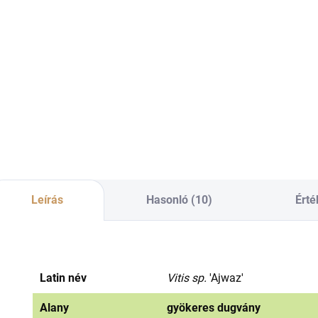
€2,36-tól ÁFA nélkül
€2,85-tól ÁFA nélkül
€2,
Bővebben
Bővebben
Moderný prípravok
Ez a növényvédő
Fu
proti chorobám
szer a magok
pr
viniča s unikátnou
rühatka elleni
ko
formuláciou.
védelmére, valamint
och
a szőlő és a
mú
szamóca
szürkepenész
(botritisz) elleni
védelmére szolgál.
Leírás
Hasonló (10)
Érté
Latin név
Vitis sp.
'Ajwaz'
Alany
gyökeres dugvány