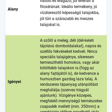
hatoló és elágazó, jól ellenáll a
filoxérának. Ideális termékeny, jó
Alany
vízáteresztő képességű talajokba,
jól tűri a szárazabb és meszes
talajokat is.
A szőlő a meleg, déli (dél-keleti
tájolású domboldalakat), napos és
szellős fekvéseket kedveli. Nincs
speciális talajigénye, sikeresen
termeszthető homokos, vagy akár
kötöttebb talajokon is (függ az
alany fajtájától is), de kedvence a
humuszban gazdag laza talaj. A
Igényei
rendszeres tápanyag utánpótlást
meghálálja (szerves trágyát
ajánlunk). Vízigénye közepes,
megfelelő mennyiségű természetes
csapadék mellett (min. 350mm) a
vegetációs időben nevelhető akár