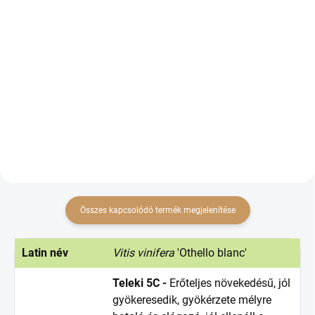
€2,60-tól ÁFA nélkül
€4,23-tól ÁFA nélkül
Bővebben
Bővebben
Dvojzložkový fungicídny
Fungicíd proti botrytíde (plesni
prípravok vo forme vo vode
sivej) na viniči.
dispergovateľných granúl na
ochranu proti peronospóre viniča.
Összes kapcsolódó termék megjelenítése
Latin név
Vitis vinifera
'Othello blanc'
Teleki 5C -
Erőteljes növekedésű, jól
gyökeresedik, gyökérzete mélyre