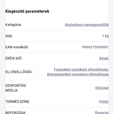
Kiegészítő paraméterek
Kategória
:
Rezisztens csemegeszőlők
Súly
:
1 kg
EAN vonalkód
:
9900275500001
ÉRÉSI IDŐ
:
Kései
Fagyokkal szembeni ellenállóság
,
ELLENÁLLÓSÁG
:
Betegségekkel szembeni ellenállóság
SZAPORÍTÁS
Oltással
MÓDJA
:
TERMÉS SZÍNE
:
Fehér
BEPORZÁSA
:
Önporzó