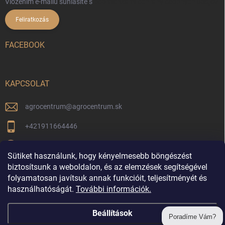
Vložením e-mailu súhlasíte s
podmienkami ochrany osobných údajov
Feliratkozás
FACEBOOK
KAPCSOLAT
agrocentrum
@
agrocentrum.sk
+421911664446
Aktuális híreinkért kövessen minket facebookon
Sütiket használunk, hogy kényelmesebb böngészést
agrocentrum_topolniky/
biztosítsunk a weboldalon, és az elemzések segítségével
folyamatosan javítsuk annak funkcióit, teljesítményét és
használhatóságát.
További információk.
Vrátenie tovaru
Beállítások
Poradíme Vám?