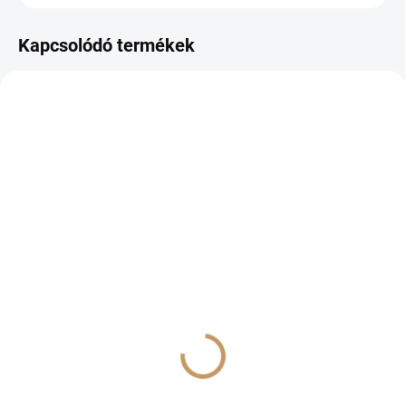
Kapcsolódó termékek
RAKTÁRON
RAKTÁRON
(>10 DB)
(>10 DB)
PROFILER WG
Cantus
€3,20-tól
€5,20-tól