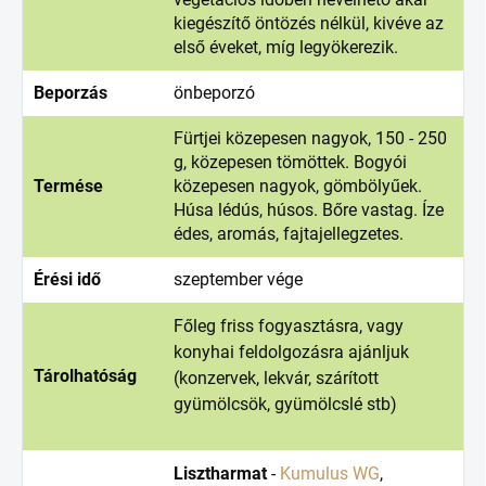
kiegészítő öntözés nélkül, kivéve az
első éveket, míg legyökerezik.
Beporzás
önbeporzó
Fürtjei közepesen nagyok, 150 - 250
g, közepesen tömöttek. Bogyói
Termése
közepesen nagyok, gömbölyűek.
Húsa lédús, húsos. Bőre vastag. Íze
édes, aromás, fajtajellegzetes.
Érési idő
szeptember vége
Főleg friss fogyasztásra, vagy
konyhai feldolgozásra ajánljuk
Tárolhatóság
(konzervek, lekvár, szárított
gyümölcsök, gyümölcslé stb)
Lisztharmat
-
Kumulus WG
,