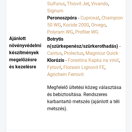
Sulfurus
,
Thiovit Jet
,
Vivando
,
Signum
Peronoszpóra
-
Cuproxat
,
Champion
50 WG
,
Kocide 2000
,
Orvego
,
Polyram WG
,
Profiler WG
Ajánlott
Botrytis
növényvédelmi
n(szürkepenész/szürkerothadás)
-
készítmények
Cantus
,
Prolectus
,
Magnicur Quick
megelőzésre
Klorózis
-
Forestina Kapka na vinič
,
és kezelésre
Fytovit
,
Florasin Lignovit FE
,
Agrichem Ferrovit
Megfelelő ültetési közeg választása
és bebiztosítása. Rendszeres
karbantartó metszés (ajánlott a téli
metszés).