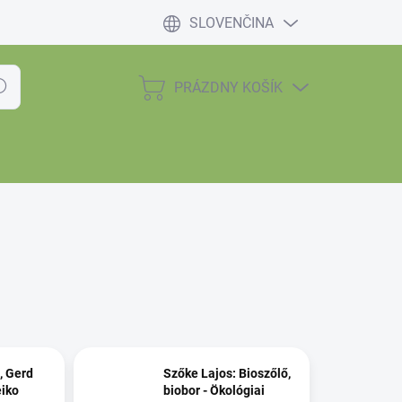
SLOVENČINA
PRÁZDNY KOŠÍK
dať
NÁKUPNÝ
KOŠÍK
, Gerd
Szőke Lajos: Bioszőlő,
iko
biobor - Ökológiai