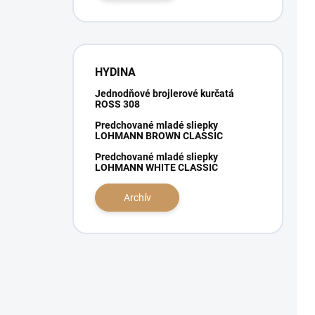
o
k
v
t
o
v
HYDINA
Jednodňové brojlerové kurčatá
ROSS 308
Predchované mladé sliepky
LOHMANN BROWN CLASSIC
Predchované mladé sliepky
LOHMANN WHITE CLASSIC
Archív