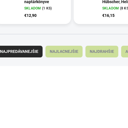
naptárkönyve
Hübscher, He
Pirc: A metsz
SKLADOM
(1 KS)
SKLADOM
(8 K
zsebkönyve
€12,90
€16,15
NAJPREDÁVANEJŠIE
NAJLACNEJŠIE
NAJDRAHŠIE
A