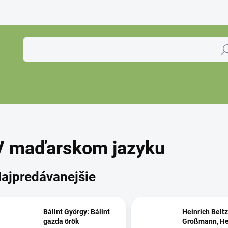
Hľa
V maďarskom jazyku
ajpredávanejšie
Bálint György: Bálint
Heinrich Beltz
gazda örök
Großmann, He