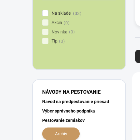
e
l
Na sklade
33
Akcia
0
Novinka
0
Tip
0
R
a
d
e
n
V
i
ý
e
p
NÁVODY NA PESTOVANIE
p
i
r
s
Návod na predpestovanie priesad
o
p
Výber správneho podpníka
d
r
Pestovanie zemiakov
u
o
k
d
Archív
t
u