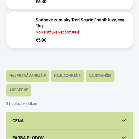
€6,40
Sadbové zemiaky 'Red Scarlet' minihľuzy, cca
1kg
MOMENTÁLNE NEDOSTUPNÉ
€5,90
R
a
NAJPREDÁVANEJŠIE
NAJLACNEJŠIE
NAJDRAHŠIE
d
e
ABECEDNE
n
i
29
položiek celkom
e
p
CENA
r
o
d
FARBA PLODOV