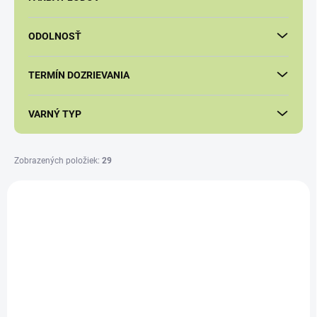
u
k
ODOLNOSŤ
t
o
v
TERMÍN DOZRIEVANIA
VARNÝ TYP
Zobrazených položiek:
29
V
ý
p
i
s
p
r
o
d