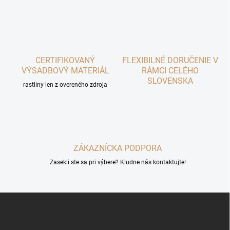
k
c
o
i
e
v
p
a
r
n
v
i
CERTIFIKOVANÝ
FLEXIBILNÉ DORUČENIE V
k
VÝSADBOVÝ MATERIÁL
RÁMCI CELÉHO
e
y
SLOVENSKA
v
rastliny len z overeného zdroja
ý
p
i
s
u
ZÁKAZNÍCKA PODPORA
Zasekli ste sa pri výbere? Kludne nás kontaktujte!
Z
á
p