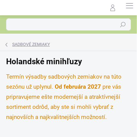
Prejsť
na
Agrocentrum.sk - Asistent
obsah
predaja
Hľadať
SADBOVÉ ZEMIAKY
Holandské minihľuzy
Termín výsadby sadbových zemiakov na túto
sezónu už uplynul.
Od februára 2027
pre vás
pripravujeme ešte modernejší a atraktívnejší
sortiment odrôd, aby ste si mohli vybrať z
najnovších a najkvalitnejších možností.