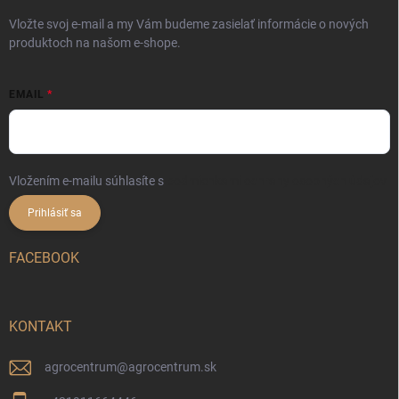
Vložte svoj e-mail a my Vám budeme zasielať informácie o nových
produktoch na našom e-shope.
EMAIL
Vložením e-mailu súhlasíte s
podmienkami ochrany osobných údajov
Prihlásiť sa
FACEBOOK
KONTAKT
agrocentrum
@
agrocentrum.sk