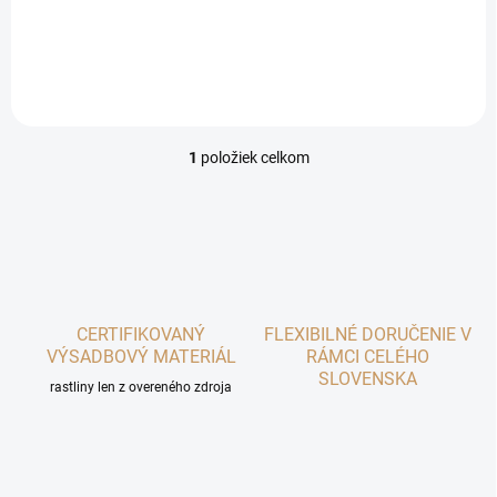
gaštanu. Ide o veľmi úrodnú,
samoopelivú odrodu. Veľmi
plastická odroda, ktorú
možno pestovať aj v menej...
1
položiek celkom
O
v
l
á
d
a
c
i
CERTIFIKOVANÝ
e
FLEXIBILNÉ DORUČENIE V
p
VÝSADBOVÝ MATERIÁL
RÁMCI CELÉHO
r
SLOVENSKA
rastliny len z overeného zdroja
v
k
y
v
ý