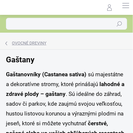
Prejsť
na
Agrocentrum.sk - Asistent
obsah
predaja
Hľadať
OVOCNÉ DREVINY
Gaštany
Gaštanovníky (Castanea sativa)
sú majestátne
a dekoratívne stromy, ktoré prinášajú
lahodné a
zdravé plody – gaštany
. Sú ideálne do záhrad,
sadov či parkov, kde zaujmú svojou veľkosťou,
hustou listovou korunou a výraznými plodmi na
jeseň, ktoré si môžete vychutnať
čerstvé,