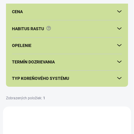
e
p
CENA
r
o
d
?
HABITUS RASTU
u
k
t
OPELENIE
o
v
TERMÍN DOZRIEVANIA
TYP KOREŇOVÉHO SYSTÉMU
Zobrazených položiek:
1
V
ý
p
i