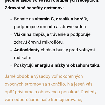
pečené alebo vo vašich obľúbených receptoch
.
Zdravotné benefity gaštanov:
Bohaté na
vitamín C, draslík a horčík
,
podporujúce imunitu a zdravie srdca.
Vláknina
zlepšuje trávenie a podporuje
zdravú črevnú mikroflóru.
Antioxidanty
chránia bunky pred voľnými
radikálmi.
Poskytujú
energiu s nízkym obsahom tuku
.
Jarné obdobie výsadby voľnokorenných
ovocných stromov sa skončilo. Na jeseň vás
opäť privítame s obnovenou ponukou! Dovtedy
vám odporúčame naše kontajnerované,