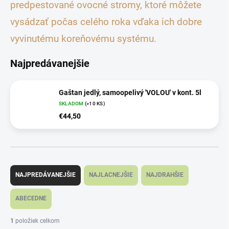
predpestované ovocné stromy, ktoré môžete
vysádzať počas celého roka vďaka ich dobre
vyvinutému koreňovému systému.
Najpredávanejšie
Gaštan jedlý, samoopelivý 'VOLOU' v kont. 5l
SKLADOM
(>10 KS)
€44,50
R
a
NAJPREDÁVANEJŠIE
NAJLACNEJŠIE
NAJDRAHŠIE
d
e
ABECEDNE
n
i
1
položiek celkom