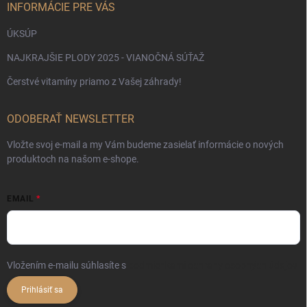
INFORMÁCIE PRE VÁS
ÚKSÚP
NAJKRAJŠIE PLODY 2025 - VIANOČNÁ SÚŤAŽ
Čerstvé vitamíny priamo z Vašej záhrady!
ODOBERAŤ NEWSLETTER
Vložte svoj e-mail a my Vám budeme zasielať informácie o nových
produktoch na našom e-shope.
EMAIL
Vložením e-mailu súhlasíte s
podmienkami ochrany osobných údajov
Prihlásiť sa