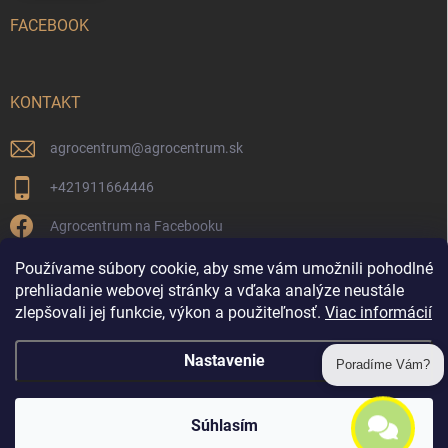
FACEBOOK
KONTAKT
agrocentrum
@
agrocentrum.sk
+421911664446
Agrocentrum na Facebooku
agrocentrum_topolniky/
Používame súbory cookie, aby sme vám umožnili pohodlné
prehliadanie webovej stránky a vďaka analýze neustále
zlepšovali jej funkcie, výkon a použiteľnosť.
Viac informácií
Reklamácia a vrátenie tovaru
Nastavenie
Poradíme Vám?
Copyright 2026
Agrocentrum Topoľníky
. Všetky práva vyhradené.
Súhlasím