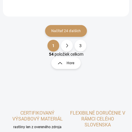
je určená na prípadné
odolná nepremokavá plachta
viacnásobné...
s hrúbkou materiálu...
Načítať 24 ďalších
1
3
O
S
v
t
54
položiek celkom
l
r
Hore
á
á
d
n
a
k
c
o
i
e
v
p
a
r
n
v
i
CERTIFIKOVANÝ
FLEXIBILNÉ DORUČENIE V
k
VÝSADBOVÝ MATERIÁL
RÁMCI CELÉHO
e
y
SLOVENSKA
v
rastliny len z overeného zdroja
ý