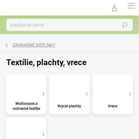
Prejsť
na
Agrocentrum.sk - Asistent
obsah
predaja
Hľadať
ZÁHRADNÉ DOPLNKY
Textílie, plachty, vrece
Mulčovacie a
Krycie plachty
Vrece
ochranné textílie