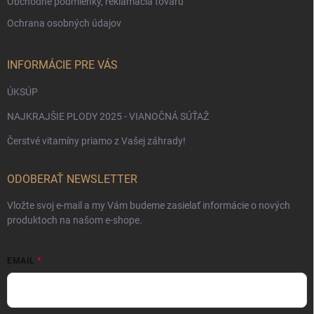
Obchodné podmienky, reklamácia tovaru
Ochrana osobných údajov
INFORMÁCIE PRE VÁS
ÚKSÚP
NAJKRAJŠIE PLODY 2025 - VIANOČNÁ SÚŤAŽ
Čerstvé vitamíny priamo z Vašej záhrady!
ODOBERAŤ NEWSLETTER
Vložte svoj e-mail a my Vám budeme zasielať informácie o nových
produktoch na našom e-shope.
EMAIL