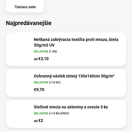
Tieniace siete
Najpredávanejšie
Netkaná zakrývacia textília proti mrazu, biela
50g/m2 UV
SKLADOM
(1 KS)
€3,10
od
Ochranný návlek zimný 150x160cm 50g/m²
SKLADOM
(>10 KS)
€9,70
Sieťové vrecia na zeleniny a ovocie 5 ks
SKLADOM
(>10 BALENIE)
€2
od