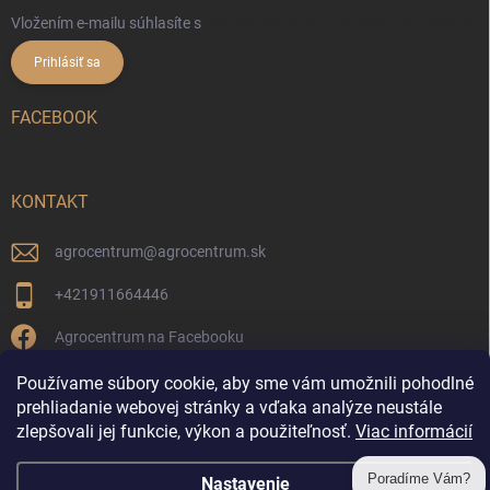
Vložením e-mailu súhlasíte s
podmienkami ochrany osobných údajov
Prihlásiť sa
FACEBOOK
KONTAKT
agrocentrum
@
agrocentrum.sk
+421911664446
Agrocentrum na Facebooku
agrocentrum_topolniky/
Používame súbory cookie, aby sme vám umožnili pohodlné
prehliadanie webovej stránky a vďaka analýze neustále
zlepšovali jej funkcie, výkon a použiteľnosť.
Viac informácií
Reklamácia a vrátenie tovaru
Poradíme Vám?
Nastavenie