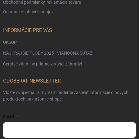
Obchodné podmienky, reklamácia tovaru
Ochrana osobných údajov
INFORMÁCIE PRE VÁS
ÚKSÚP
NAJKRAJŠIE PLODY 2025 - VIANOČNÁ SÚŤAŽ
Čerstvé vitamíny priamo z Vašej záhrady!
ODOBERAŤ NEWSLETTER
Vložte svoj e-mail a my Vám budeme zasielať informácie o nových
produktoch na našom e-shope.
EMAIL