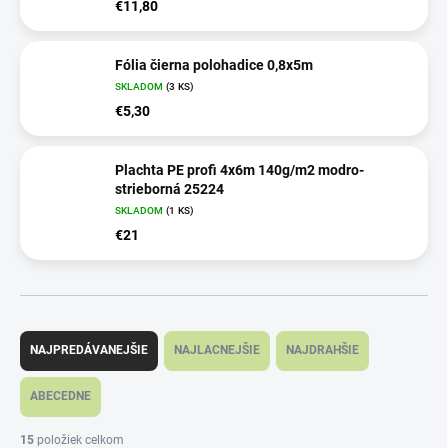
€11,80
Fólia čierna polohadice 0,8x5m
SKLADOM
(3 KS)
€5,30
Plachta PE profi 4x6m 140g/m2 modro-
strieborná 25224
SKLADOM
(1 KS)
€21
R
a
NAJPREDÁVANEJŠIE
NAJLACNEJŠIE
NAJDRAHŠIE
d
e
ABECEDNE
n
i
15
položiek celkom