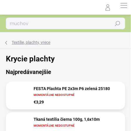
Prejsť
na
Agrocentrum.sk - Asistent
obsah
predaja
Hľadať
Textílie, plachty, vrece
Krycie plachty
Najpredávanejšie
FESTA Plachta PE 2x3m P6 zelená 25180
MOMENTÁLNE NEDOSTUPNÉ
€3,29
Tkaná textília čierna 100g, 1,6x10m
MOMENTÁLNE NEDOSTUPNÉ