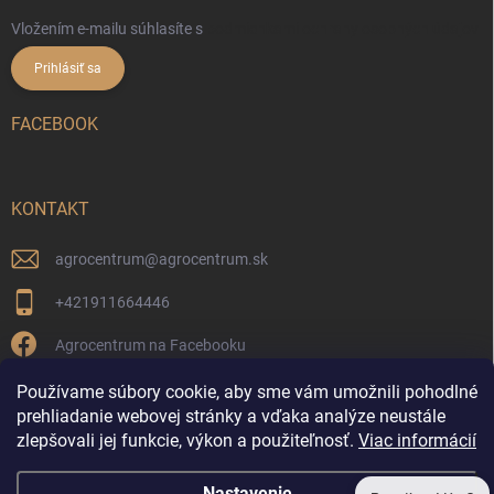
Vložením e-mailu súhlasíte s
podmienkami ochrany osobných údajov
Prihlásiť sa
FACEBOOK
KONTAKT
agrocentrum
@
agrocentrum.sk
+421911664446
Agrocentrum na Facebooku
agrocentrum_topolniky/
Používame súbory cookie, aby sme vám umožnili pohodlné
prehliadanie webovej stránky a vďaka analýze neustále
zlepšovali jej funkcie, výkon a použiteľnosť.
Viac informácií
Reklamácia a vrátenie tovaru
Poradíme Vám?
Nastavenie