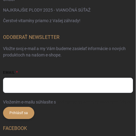
NAJKRAJŠIE PLODY 2025 - VIANOČNÁ SÚŤAŽ
Čerstvé vitamíny priamo z Vašej záhrady!
ODOBERAŤ NEWSLETTER
Vložte svoj e-mail a my Vám budeme zasielať informácie o nových
produktoch na našom e-shope.
EMAIL
Vložením e-mailu súhlasíte s
podmienkami ochrany osobných údajov
Prihlásiť sa
FACEBOOK