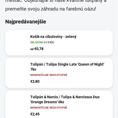
mesiac. Objednajte si naše kvalitné tulipány a
premeňte svoju záhradu na farebnú oázu!
Najpredávanejšie
Košík na cibuloviny - zelený
SKLADOM
(>10 KS)
€0,78
od
Tulipán / Tulipa Single Late 'Queen of Night'
7ks
MOMENTÁLNE NEDOSTUPNÉ
€2,80
Tulipán & Narcis / Tulipa & Narcissus Duo
'Orange Dreams' 6ks
MOMENTÁLNE NEDOSTUPNÉ
€2,45