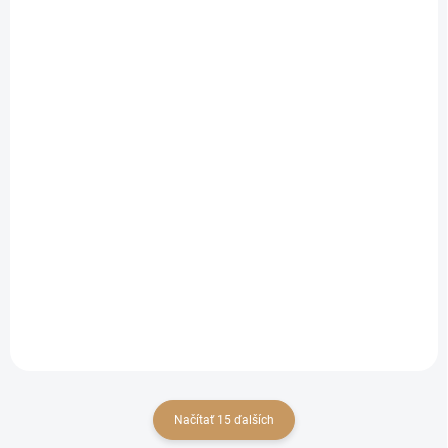
MOMENTÁLNE NEDOSTUPNÉ
MOMENTÁLNE NEDOSTUPNÉ
Tulipán / Tulipa Single
Tulipán / Tulipa Parrot
Late 'Kingsblood' 7ks
'Texas Gold' 7ks
€2,80
€2,80
€2,28 bez DPH
€2,28 bez DPH
Detail
Detail
7 ks / bal.
7 ks / bal.
Načítať 15 ďalších