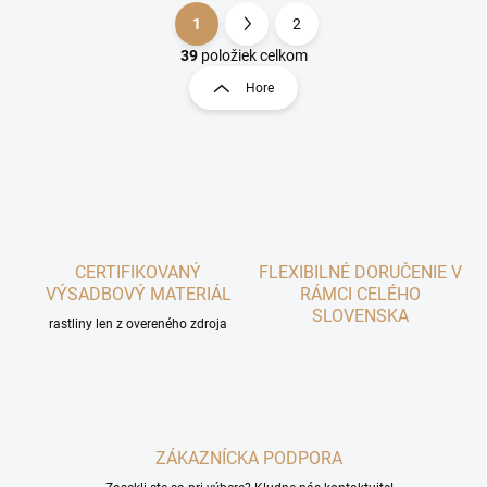
1
2
O
S
v
t
39
položiek celkom
l
r
Hore
á
á
d
n
a
k
c
o
i
e
v
p
a
r
n
v
i
CERTIFIKOVANÝ
FLEXIBILNÉ DORUČENIE V
k
VÝSADBOVÝ MATERIÁL
RÁMCI CELÉHO
e
y
SLOVENSKA
v
rastliny len z overeného zdroja
ý
p
i
s
u
ZÁKAZNÍCKA PODPORA