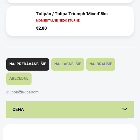
Tulipán / Tulipa Triumph 'Mixed' 8ks
MOMENTÁLNE NEDOSTUPNÉ
€2,80
R
a
NAJPREDÁVANEJŠIE
NAJLACNEJŠIE
NAJDRAHŠIE
d
e
ABECEDNE
n
i
39
položiek celkom
e
p
CENA
r
o
d
V
u
ý
k