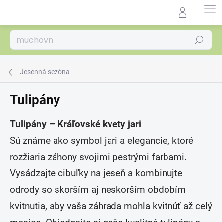
Prejsť
na
Agrocentrum.sk - Asistent
obsah
predaja
Hľadať
Jesenná sezóna
Tulipány
Tulipány – Kráľovské kvety jari
Sú známe ako symbol jari a elegancie, ktoré
rozžiaria záhony svojimi pestrými farbami.
Vysádzajte cibuľky na jeseň a kombinujte
odrody so skorším aj neskorším obdobím
kvitnutia, aby vaša záhrada mohla kvitnúť až celý