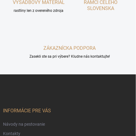
VÝSADBOVÝ MATERIÁL
RÁMCI CELÉHO
e
y
SLOVENSKA
v
rastliny len z overeného zdroja
ý
p
i
s
u
ZÁKAZNÍCKA PODPORA
Zasekli ste sa pri výbere? Kludne nás kontaktujte!
Z
á
p
ä
t
i
INFORMÁCIE PRE VÁS
e
Návody na pestovanie
Kontakty