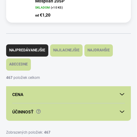
Mospilan 20SP
SKLADOM
(>10 KS)
€1,20
od
R
a
NAJPREDÁVANEJŠIE
NAJLACNEJŠIE
NAJDRAHŠIE
d
e
ABECEDNE
n
i
467
položiek celkom
e
p
CENA
r
o
d
?
ÚČINNOSŤ
u
k
t
Zobrazených položiek:
467
o