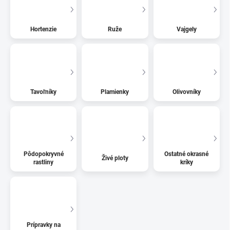
Hortenzie
Ruže
Vajgely
Tavoľníky
Plamienky
Olivovníky
Pôdopokryvné
Ostatné okrasné
Živé ploty
rastliny
kríky
Prípravky na