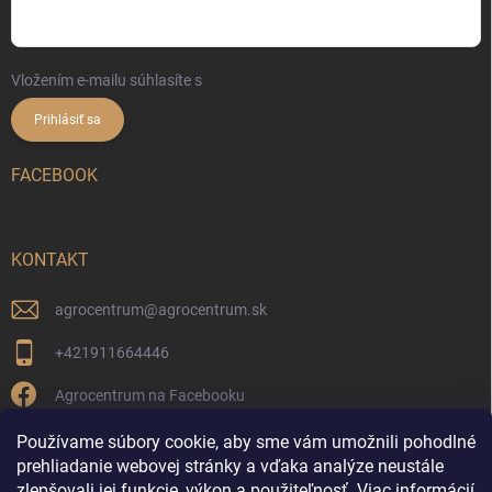
Vložením e-mailu súhlasíte s
podmienkami ochrany osobných údajov
Prihlásiť sa
FACEBOOK
KONTAKT
agrocentrum
@
agrocentrum.sk
+421911664446
Agrocentrum na Facebooku
agrocentrum_topolniky/
Používame súbory cookie, aby sme vám umožnili pohodlné
prehliadanie webovej stránky a vďaka analýze neustále
zlepšovali jej funkcie, výkon a použiteľnosť.
Viac informácií