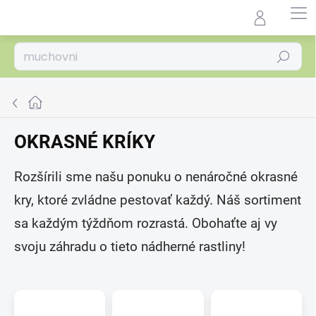
Prejsť
na
Agrocentrum.sk - Asistent
obsah
predaja
Hľadať
Domov
OKRASNÉ KRÍKY
Rozšírili sme našu ponuku o nenáročné okrasné
kry, ktoré zvládne pestovať každý. Náš sortiment
sa každým týždňom rozrastá. Obohaťte aj vy
svoju záhradu o tieto nádherné rastliny!