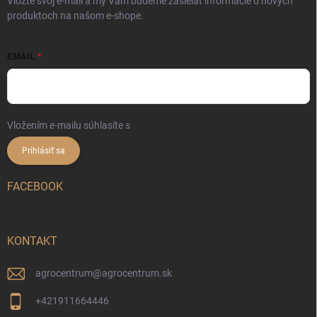
Vložte svoj e-mail a my Vám budeme zasielať informácie o nových
produktoch na našom e-shope.
EMAIL
Vložením e-mailu súhlasíte s
podmienkami ochrany osobných údajov
Prihlásiť sa
FACEBOOK
KONTAKT
agrocentrum
@
agrocentrum.sk
+421911664446