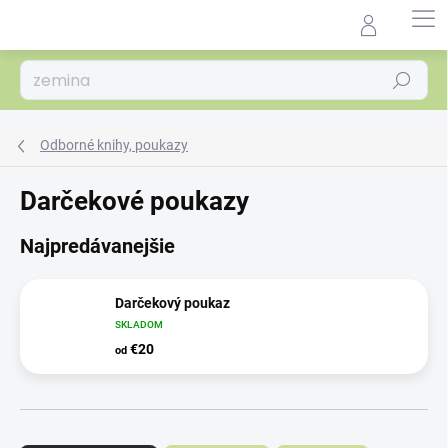
Prejsť
na
Agrocentrum.sk - Asistent
obsah
predaja
Hľadať
Odborné knihy, poukazy
Darčekové poukazy
Najpredávanejšie
Darčekový poukaz
SKLADOM
€20
od
R