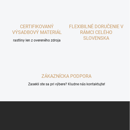
d
a
c
i
CERTIFIKOVANÝ
e
FLEXIBILNÉ DORUČENIE V
p
VÝSADBOVÝ MATERIÁL
RÁMCI CELÉHO
r
SLOVENSKA
rastliny len z overeného zdroja
v
k
y
v
ý
p
ZÁKAZNÍCKA PODPORA
i
s
Zasekli ste sa pri výbere? Kludne nás kontaktujte!
u
Z
á
p
ä
t