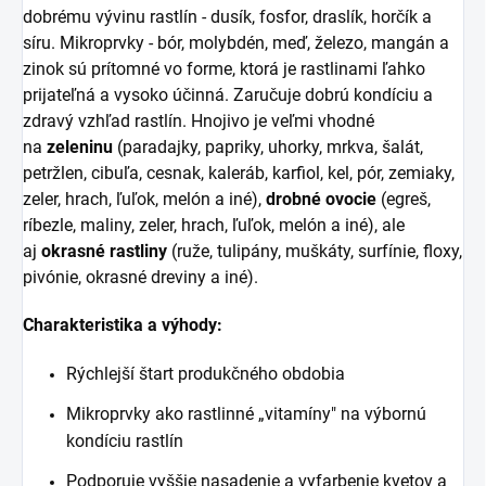
dobrému vývinu rastlín - dusík, fosfor, draslík, horčík a
síru. Mikroprvky - bór, molybdén, meď, železo, mangán a
zinok sú prítomné vo forme, ktorá je rastlinami ľahko
prijateľná a vysoko účinná. Zaručuje dobrú kondíciu a
zdravý vzhľad rastlín. Hnojivo je veľmi vhodné
na
zeleninu
(paradajky, papriky, uhorky, mrkva, šalát,
petržlen, cibuľa, cesnak, kaleráb, karfiol, kel, pór, zemiaky,
zeler, hrach, ľuľok, melón a iné),
drobné ovocie
(egreš,
ríbezle, maliny, zeler, hrach, ľuľok, melón a iné), ale
aj
okrasné rastliny
(ruže, tulipány, muškáty, surfínie, floxy,
pivónie, okrasné dreviny a iné).
Charakteristika a výhody:
Rýchlejší štart produkčného obdobia
Mikroprvky ako rastlinné „vitamíny" na výbornú
kondíciu rastlín
Podporuje vyššie nasadenie a vyfarbenie kvetov a