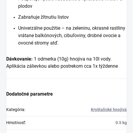
plodov
Zabraňuje žltnutiu listov
Univerzálne použitie – na zeleninu, okrasné rastliny
vrátane balkónových, cibuľoviny, drobné ovocie a
ovocné stromy atď.
Dávkovanie:
1 odmerka (10g) hnojiva na 10l vody.
Aplikácia zálievkou alebo postrekom cca 1x týždenne
Dodatočné parametre
Kategória
:
Kryštalické hnojivá
Hmotnosť
:
0.5 kg