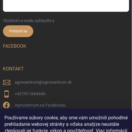
Vložením e-mailu súhlasíte s
podmienkami ochrany osobných údajov
Prihlásiť sa
FACEBOOK
KONTAKT
agrocentrum
@
agrocentrum.sk
+421911664446
Agrocentrum na Facebooku
agrocentrum_topolniky/
Používame súbory cookie, aby sme vám umožnili pohodlné
prehliadanie webovej stránky a vďaka analýze neustále
zlepšovali jej funkcie, výkon a použiteľnosť.
Viac informácií