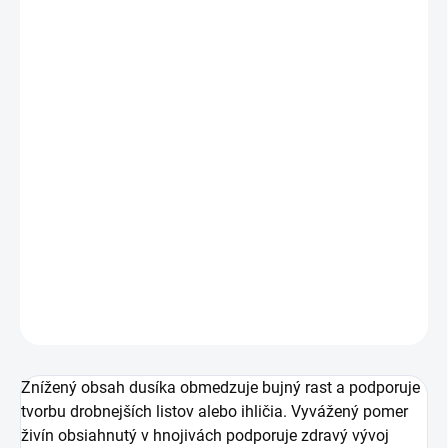
€2,20
/ ks
€1,79 bez DPH
Jednotková
SKLADOM
(6 KS)
cena:
−
+
Pridať do košíka
Tekuté, rýchlo účinné a ľahko aplikovateľné NPK
hnojivo na prihnojovanie bonsajov.
DETAILNÉ INFORMÁCIE
OPÝTAŤ SA
STRÁŽIŤ
Znížený obsah dusíka obmedzuje bujný rast a podporuje
tvorbu drobnejších listov alebo ihličia. Vyvážený pomer
živín obsiahnutý v hnojivách podporuje zdravý vývoj