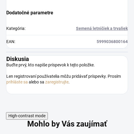
Dodatočné parametre
Kategória
:
Semená letničiek a trvaliek
EAN
:
5999036800164
Diskusia
Buďte prvý, kto napíše príspevok k tejto položke.
Len registrovaní používatelia môžu pridávať príspevky. Prosím
prihláste sa
alebo sa
zaregistrujte
.
High-contrast mode
Mohlo by Vás zaujímať
Odoslať