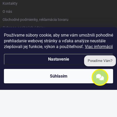
Kontakty
O nás
Obchodné podmienky, reklamácia tovaru
Ochrana osobných údajov
Používame súbory cookie, aby sme vám umožnili pohodlné
prehliadanie webovej stránky a vďaka analýze neustále
INFORMÁCIE PRE VÁS
zlepšovali jej funkcie, výkon a použiteľnosť.
Viac informácií
ÚKSÚP
Nastavenie
Poradíme Vám?
NAJKRAJŠIE PLODY 2025 - VIANOČNÁ SÚŤAŽ
Čerstvé vitamíny priamo z Vašej záhrady!
Súhlasím
ODOBERAŤ NEWSLETTER
Vložte svoj e-mail a my Vám budeme zasielať informácie o nových
produktoch na našom e-shope.
EMAIL