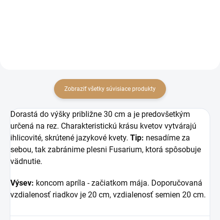
zimnú dekoráciu. Dried flowers
mix / Zmes letničiek
Zobraziť všetky súvisiace produkty
Dorastá do výšky približne 30 cm a je predovšetkým
určená na rez. Charakteristickú krásu kvetov vytvárajú
ihlicovité, skrútené jazykové kvety.
Tip:
nesadíme za
sebou, tak zabránime plesni Fusarium, ktorá spôsobuje
vädnutie.
Výsev:
koncom apríla - začiatkom mája. Doporučovaná
vzdialenosť riadkov je 20 cm, vzdialenosť semien 20 cm.