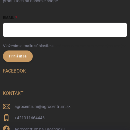
produktoch na našom e-shope.
EMAIL
Vložením e-mailu súhlasíte s
podmienkami ochrany osobných údajov
Prihlásiť sa
FACEBOOK
KONTAKT
agrocentrum
@
agrocentrum.sk
+421911664446
Agrocentrum na Facebooku