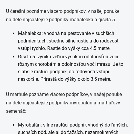
U čerešni poznáme viacero podpníkov, v našej ponuke
nájdete najčastejšie podpníky mahalebka a gisela 5.
Mahalebka: vhodná na pestovanie v suchších
podmienkach, stredne silne rastie a do rodovosti
vstúpi rýchlo. Rastie do výšky cca 4,5 metre.
Gisela 5: vyniká veľmi vysokou odolnosťou voči
rôznym chorobám a odolnosťou voči mrazu. Je to
slabšie rastúci podpník, do rodovosti vstúpi
neskoršie. Prirastá do výšky okolo 3,5 metre.
U marhule poznáme viacero podpníkov, v našej ponuke
nájdete najčastejšie podpníky myrobalán a marhuľový
semenáč:
Myrobalán: silne rastúci podpník vhodný do ľahších,
suchších pôd, ale aj do ťažších, nezamokrených.