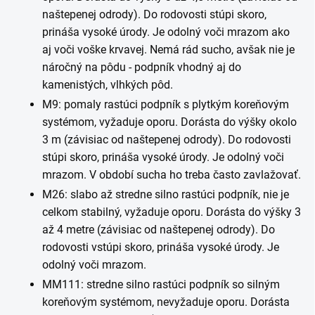
naštepenej odrody). Do rodovosti stúpi skoro,
prináša vysoké úrody. Je odolný voči mrazom ako
aj voči voške krvavej. Nemá rád sucho, avšak nie je
náročný na pôdu - podpník vhodný aj do
kamenistých, vlhkých pôd.
M9: pomaly rastúci podpník s plytkým koreňovým
systémom, vyžaduje oporu. Dorásta do výšky okolo
3 m (závisiac od naštepenej odrody). Do rodovosti
stúpi skoro, prináša vysoké úrody. Je odolný voči
mrazom. V období sucha ho treba často zavlažovať.
M26: slabo až stredne silno rastúci podpník, nie je
celkom stabilný, vyžaduje oporu. Dorásta do výšky 3
až 4 metre (závisiac od naštepenej odrody). Do
rodovosti vstúpi skoro, prináša vysoké úrody. Je
odolný voči mrazom.
MM111: stredne silno rastúci podpník so silným
koreňovým systémom, nevyžaduje oporu. Dorásta