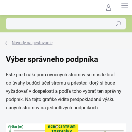
Prejsť
na
Agrocentrum.sk - Asistent
obsah
predaja
Hľadať
Návody na pestovanie
Výber správneho podpníka
Ešte pred nákupom ovocných stromov si musíte brať
do úvahy budúci účel stromu a priestor, ktorý si bude
vyžadovať v dospelosti a podľa toho vybrať ten správny
podpník. Na tejto grafike vidíte predpokladanú výšku
daných stromov na jednotlivých podpníkoch.