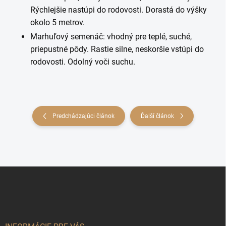
Rýchlejšie nastúpi do rodovosti. Dorastá do výšky
okolo 5 metrov.
Marhuľový semenáč: vhodný pre teplé, suché,
priepustné pôdy. Rastie silne, neskoršie vstúpi do
rodovosti. Odolný voči suchu.
Predchádzajúci článok
Ďalší článok
Z
á
Odoslať
p
ä
t