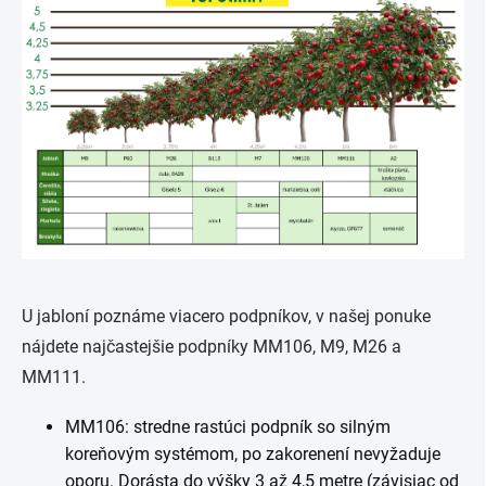
U jabloní poznáme viacero podpníkov, v našej ponuke
nájdete najčastejšie podpníky MM106, M9, M26 a
MM111.
MM106: stredne rastúci podpník so silným
koreňovým systémom, po zakorenení nevyžaduje
oporu. Dorásta do výšky 3 až 4,5 metre (závisiac od