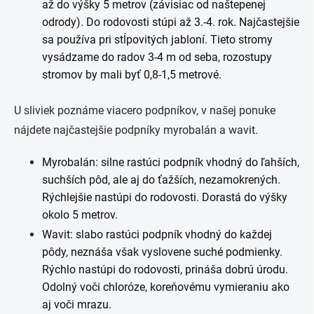
až do výšky 5 metrov (závisiac od naštepenej
odrody). Do rodovosti stúpi až 3.-4. rok. Najčastejšie
sa používa pri stĺpovitých jabloní. Tieto stromy
vysádzame do radov 3-4 m od seba, rozostupy
stromov by mali byť 0,8-1,5 metrové.
U sliviek poznáme viacero podpníkov, v našej ponuke
nájdete najčastejšie podpníky myrobalán a wavit.
Myrobalán: silne rastúci podpník vhodný do ľahších,
suchších pôd, ale aj do ťažších, nezamokrených.
Rýchlejšie nastúpi do rodovosti. Dorastá do výšky
okolo 5 metrov.
Wavit: slabo rastúci podpník vhodný do každej
pôdy, neznáša však vyslovene suché podmienky.
Rýchlo nastúpi do rodovosti, prináša dobrú úrodu.
Odolný voči chloróze, koreňovému vymieraniu ako
aj voči mrazu.