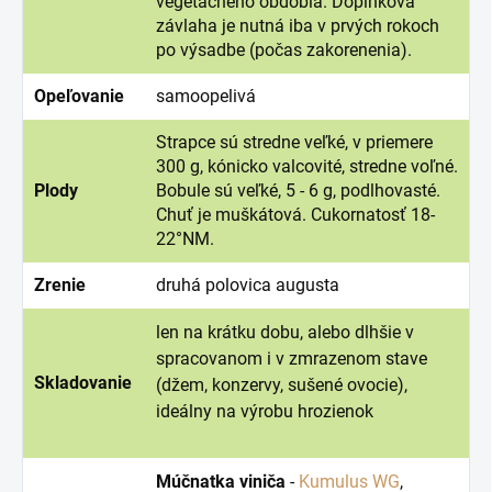
vegetačného obdobia. Doplnková
závlaha je nutná iba v prvých rokoch
po výsadbe (počas zakorenenia).
Opeľovanie
samoopelivá
Strapce sú stredne veľké, v priemere
300 g, kónicko valcovité, stredne voľné.
Plody
Bobule sú veľké, 5 - 6 g, podlhovasté.
Chuť je muškátová. Cukornatosť 18-
22°NM.
Zrenie
druhá polovica augusta
len na krátku dobu, alebo dlhšie v
spracovanom i v zmrazenom stave
Skladovanie
(džem, konzervy, sušené ovocie),
ideálny na výrobu hrozienok
Múčnatka viniča
-
Kumulus WG
,