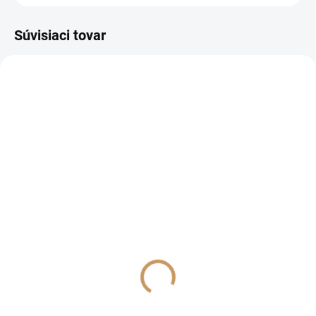
Súvisiaci tovar
SKLADOM
SKLADOM
(>10 KS)
(>10 KS)
Cantus
Profiler WG
€5,20
€3,20
od
od