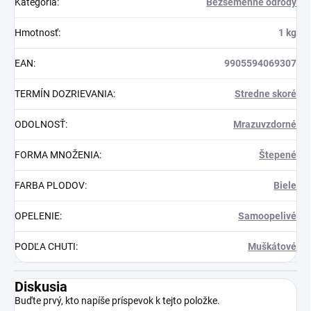
Kategória
:
Bezsemenné odrody
Hmotnosť
:
1 kg
EAN
:
9905594069307
TERMÍN DOZRIEVANIA
:
Stredne skoré
ODOLNOSŤ
:
Mrazuvzdorné
FORMA MNOŽENIA
:
Štepené
FARBA PLODOV
:
Biele
OPELENIE
:
Samoopelivé
PODĽA CHUTI
:
Muškátové
Diskusia
Buďte prvý, kto napíše príspevok k tejto položke.