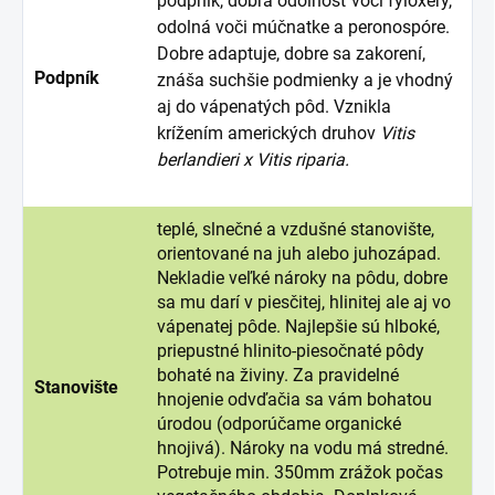
podpník, dobrá odolnosť voči fyloxéry,
odolná voči múčnatke a peronospóre.
Dobre adaptuje, dobre sa zakorení,
Podpník
znáša suchšie podmienky a je vhodný
aj do vápenatých pôd. Vznikla
krížením amerických druhov
Vitis
berlandieri x Vitis riparia.
teplé, slnečné a vzdušné stanovište,
orientované na juh alebo juhozápad.
Nekladie veľké nároky na pôdu, dobre
sa mu darí v piesčitej, hlinitej ale aj vo
vápenatej pôde. Najlepšie sú hlboké,
priepustné hlinito-piesočnaté pôdy
bohaté na živiny. Za pravidelné
Stanovište
hnojenie odvďačia sa vám bohatou
úrodou (odporúčame organické
hnojivá). Nároky na vodu má stredné.
Potrebuje min. 350mm zrážok počas