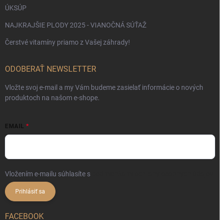
ÚKSÚP
NAJKRAJŠIE PLODY 2025 - VIANOČNÁ SÚŤAŽ
Čerstvé vitamíny priamo z Vašej záhrady!
ODOBERAŤ NEWSLETTER
Vložte svoj e-mail a my Vám budeme zasielať informácie o nových
produktoch na našom e-shope.
EMAIL
Vložením e-mailu súhlasíte s
podmienkami ochrany osobných údajov
Prihlásiť sa
FACEBOOK