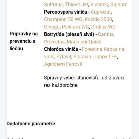
Sulfurus
,
Thiovit Jet
,
Vivando
,
Signum
Peronospóra viniča
-
Cuproxat
,
Champion 50 WG
,
Kocide 2000
,
Orvego
,
Polyram WG
,
Profiler WG
Prípravky na
Botrytída (pleseň sivá)
-
Cantus
,
prevenciu a
Prolectus
,
Magnicur Quick
liečbu
Chloróza viniča
-
Forestina Kapka na
vinič
,
Fytovit
,
Florasin Lignovit FE
,
Agrichem Ferrovit
Správny výber stanovišťa, udržiavací
rez každoročne.
Dodatočné parametre