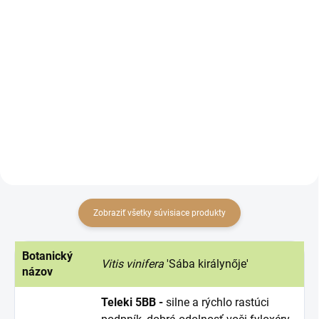
od €4,23 bez DPH
od €2,60 bez DPH
Detail
Detail
Fungicíd proti botrytíde (plesni
Dvojzložkový fungicídny
sivej) na viniči.
prípravok vo forme vo vode
dispergovateľných granúl na
ochranu proti peronospóre viniča.
Zobraziť všetky súvisiace produkty
Botanický
Vitis vinifera
'Sába királynője'
názov
Teleki 5BB -
silne a rýchlo rastúci