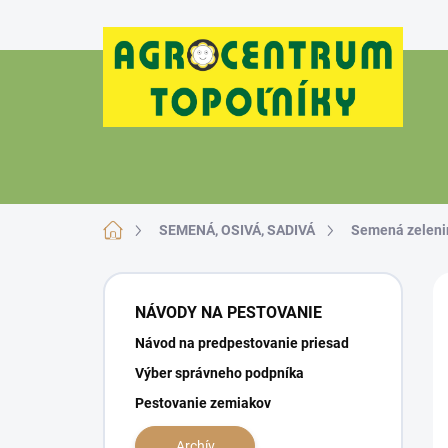
Prejsť
na
obsah
Domov
SEMENÁ, OSIVÁ, SADIVÁ
Semená zeleni
B
o
NÁVODY NA PESTOVANIE
č
Návod na predpestovanie priesad
n
ý
Výber správneho podpníka
p
Pestovanie zemiakov
a
n
Archív