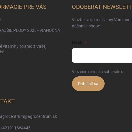
ORMÁCIE PRE VÁS
ODOBERAŤ NEWSLET
Vložte svoj e-mail a my Vám bud
P
našom e-shope.
AJŠIE PLODY 2025 - VIANOČNÁ
Ž
EMAIL
é vitamíny priamo z Vašej
dy!
Vložením e-mailu súhlasíte s
pod
Prihlásiť sa
TAKT
agrocentrum
@
agrocentrum.sk
+421911664446