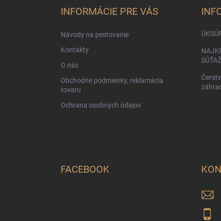
ä
INFORMÁCIE PRE VÁS
INF
t
i
ÚKSÚ
Návody na pestovanie
e
Kontakty
NAJKR
SÚŤA
O nás
Čerstv
Obchodné podmienky, reklamácia
záhra
tovaru
Ochrana osobných údajov
FACEBOOK
KON