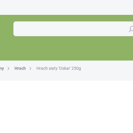
Hľa
ny
Hrach
Hrach siaty 'Oskar' 250g
Neohodnotené
Podrobnosti hodnotenia
€3
€2,8
Jedno
SKL
cena: