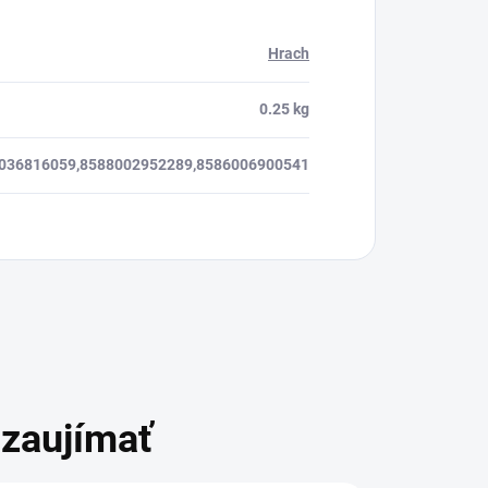
Hrach
0.25 kg
036816059,8588002952289,8586006900541
zaujímať