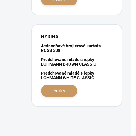
e
l
HYDINA
Jednodňové brojlerové kurčatá
ROSS 308
Predchované mladé sliepky
LOHMANN BROWN CLASSIC
Predchované mladé sliepky
LOHMANN WHITE CLASSIC
Archív