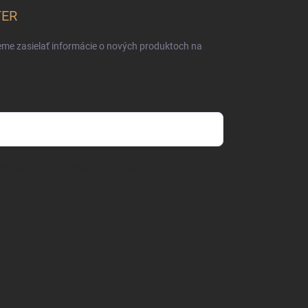
TER
eme zasielať informácie o nových produktoch na
mienkami ochrany osobných údajov