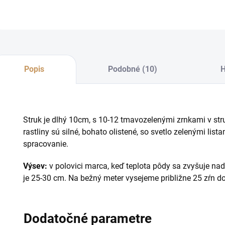
Popis
Podobné (10)
H
Struk je dlhý 10cm, s 10-12 tmavozelenými zrnkami v str
rastliny sú silné, bohato olistené, so svetlo zelenými lista
spracovanie.
Výsev:
v polovici marca, keď teplota pôdy sa zvyšuje na
je 25-30 cm. Na bežný meter vysejeme približne 25 zŕn d
Dodatočné parametre