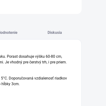
odnotenie
Diskusia
Agrocentrum.sk - Asistent
predaja
uku. Porast dosahuje výšku 60-80 cm,
mi. Je vhodný pre čerstvý trh, i pre priem.
d 5°C. Doporučovaná vzdialenosť riadkov
o hĺbky 3cm.