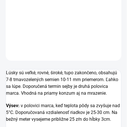
€1,54 bez DPH
Jednotková
MOMENTÁLNE NEDOSTUPNÉ
cena:
Neskorá, bohato úrodná, veľkozrnná odroda.
DETAILNÉ INFORMÁCIE
OPÝTAŤ SA
STRÁŽIŤ
Lúsky sú veľké, rovné, široké, tupo zakončeno, obsahujú
7-8 tmavozelených semien 10-11 mm priemerom. Ľahko
sa lúpe. Doporučená termin sejby je druhá polovica
marca. Vhodná na priamy konzum aj na mrazenie.
Výsev:
v polovici marca, keď teplota pôdy sa zvyšuje nad
5°C. Doporučovaná vzdialenosť riadkov je 25-30 cm. Na
bežný meter vysejeme približne 25 zŕn do hĺbky 3cm.