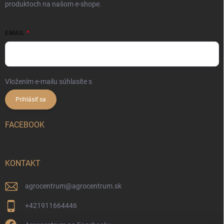
produktoch na našom e-shope.
EMAIL
Vložením e-mailu súhlasíte s
podmienkami ochrany osobných údajov
Prihlásiť sa
FACEBOOK
KONTAKT
agrocentrum
@
agrocentrum.sk
+421911664446