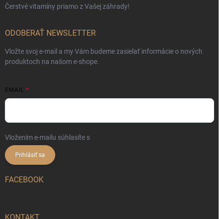
Čerstvé vitamíny priamo z Vašej záhrady!
ODOBERAŤ NEWSLETTER
Vložte svoj e-mail a my Vám budeme zasielať informácie o nových
produktoch na našom e-shope.
EMAIL
Vložením e-mailu súhlasíte s
podmienkami ochrany osobných údajov
Prihlásiť sa
FACEBOOK
KONTAKT