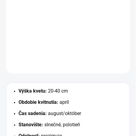
€2,50
€1,75
/ ks
€1,42 bez DPH
Jednotková
MOMENTÁLNE NEDOSTUPNÉ
cena:
3 ks / bal
DETAILNÉ INFORMÁCIE
OPÝTAŤ SA
STRÁŽIŤ
Výška kvetu:
20-40 cm
Obdobie kvitnutia:
apríl
Čas sadenia:
august/október
Stanovište:
slnečné, polotieň
Odolnosť:
prezimuje