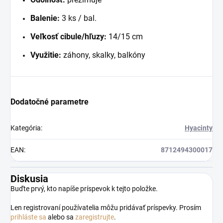
Balenie:
3 ks / bal.
Veľkosť cibule/hľuzy:
14/15 cm
Využitie:
záhony, skalky, balkóny
Dodatočné parametre
Kategória
:
Hyacinty
EAN
:
8712494300017
Diskusia
Buďte prvý, kto napíše príspevok k tejto položke.
Len registrovaní používatelia môžu pridávať príspevky. Prosím
prihláste sa
alebo sa
zaregistrujte
.