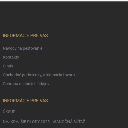
Z
Odoslať
á
p
ä
t
i
INFORMÁCIE PRE VÁS
e
Návody na pestovanie
Kontakty
O nás
Obchodné podmienky, reklamácia tovaru
Ochrana osobných údajov
INFORMÁCIE PRE VÁS
ÚKSÚP
NAJKRAJŠIE PLODY 2025 - VIANOČNÁ SÚŤAŽ