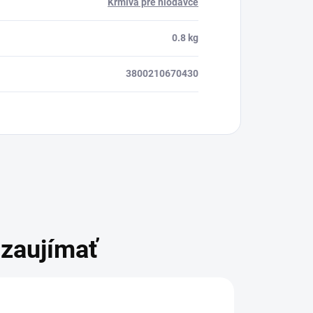
Krmivá pre hlodavce
0.8 kg
3800210670430
zaujímať