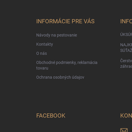
á
p
ä
INFORMÁCIE PRE VÁS
INF
t
i
ÚKSÚ
Návody na pestovanie
e
Kontakty
NAJKR
SÚŤA
O nás
Čerstv
Obchodné podmienky, reklamácia
záhra
tovaru
Ochrana osobných údajov
FACEBOOK
KON