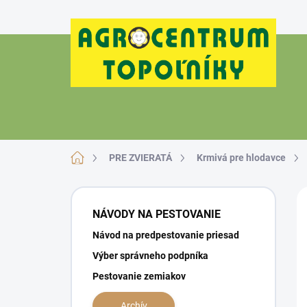
Prejsť
na
obsah
Domov
PRE ZVIERATÁ
Krmivá pre hlodavce
B
o
NÁVODY NA PESTOVANIE
č
Návod na predpestovanie priesad
n
ý
Výber správneho podpníka
p
Pestovanie zemiakov
a
n
Archív