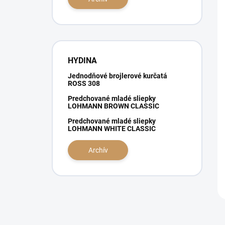
e
l
HYDINA
Jednodňové brojlerové kurčatá
ROSS 308
Predchované mladé sliepky
LOHMANN BROWN CLASSIC
Predchované mladé sliepky
LOHMANN WHITE CLASSIC
Archív