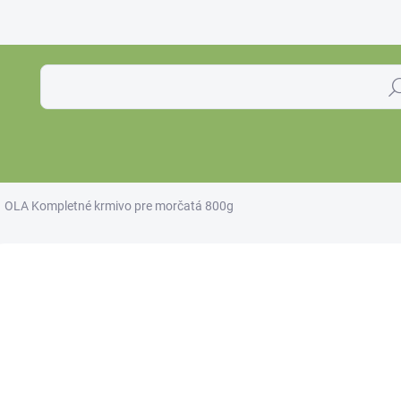
Hľa
OLA Kompletné krmivo pre morčatá 800g
Neohodnotené
Podrobnosti hodnotenia
€2
€2,1
Jedno
SKL
cena: