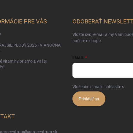
ORMÁCIE PRE VÁS
ODOBERAŤ NEWSLET
Vložte svoj e-mail a my Vám bud
P
našom e-shope.
AJŠIE PLODY 2025 - VIANOČNÁ
Ž
EMAIL
é vitamíny priamo z Vašej
dy!
Vložením e-mailu súhlasíte s
pod
Prihlásiť sa
TAKT
agrocentrum
@
agrocentrum.sk