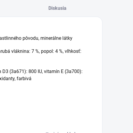
Agrocentrum.sk - Asistent
Diskusia
predaja
rastlinného pôvodu, minerálne látky
hrubá vláknina: 7 %, popol: 4 %, vlhkosť:
 D3 (3a671): 800 IU, vitamín E (3a700):
idanty, farbivá