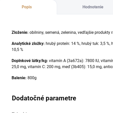
Popis
Hodnotenie
Zloženie:
obilniny, semená, zelenina, vedľajšie produkty 
Analytické zložky:
hrubý proteín: 14 %, hrubý tuk: 3,5 %, 
10,5 %
Doplnkové látky/kg:
vitamín A (3a672a): 7800 IU, vitamín
25,0 mg, vitamín C: 200 mg, meď (3b405): 15,0 mg, antiox
Balenie:
800g
Dodatočné parametre