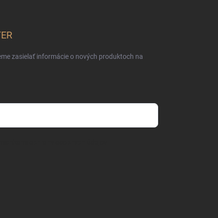
TER
eme zasielať informácie o nových produktoch na
mienkami ochrany osobných údajov