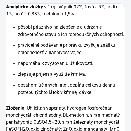
Analytické zložky
v 1kg : vápnik 32%, fosfor 5%, sodík
1%, horčík 0,38%, methionín 1,5%
pôsobí priaznivo na zlepšenie a udržanie
zdravotného stavu a ich reprodukčných schopností.
pravidelné podávanie prípravku zvyšuje znášku,
oplodnenosť a liahnivosť vajec.
napomáha k zvyšovaniu úžitkovosti.
zlepšuje príjem a využitie krmiva.
obsahom účinných látok dopĺňa celkovú dennú
potrebu týchto látok v kŕmnej dávke.
Zloženie:
Uhličitan vápenatý, hydrogen fosforečnan
monohydrát, chlorid sodný, DL-metionín, síran meďnatý
pentahydrát: CuSO4.5H20, síran železnatý monohydrát:
FeSO4H2O, oxid zinočnatý: ZnO, oxid manganatý: MnO,