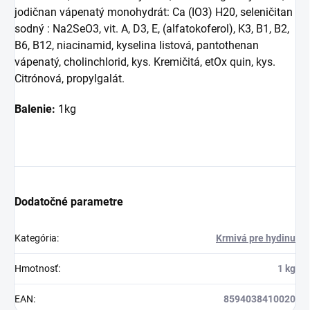
jodičnan vápenatý monohydrát: Ca (IO3) H20, seleničitan
sodný : Na2SeO3, vit. A, D3, E, (alfatokoferol), K3, B1, B2,
B6, B12, niacinamid, kyselina listová, pantothenan
vápenatý, cholinchlorid, kys. Kremičitá, etOx quin, kys.
Citrónová, propylgalát.
Balenie:
1kg
Dodatočné parametre
Kategória
:
Krmivá pre hydinu
Hmotnosť
:
1 kg
EAN
:
8594038410020