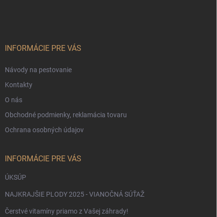
á
p
ä
t
i
INFORMÁCIE PRE VÁS
e
Návody na pestovanie
Kontakty
O nás
Obchodné podmienky, reklamácia tovaru
Ochrana osobných údajov
INFORMÁCIE PRE VÁS
ÚKSÚP
NAJKRAJŠIE PLODY 2025 - VIANOČNÁ SÚŤAŽ
Čerstvé vitamíny priamo z Vašej záhrady!