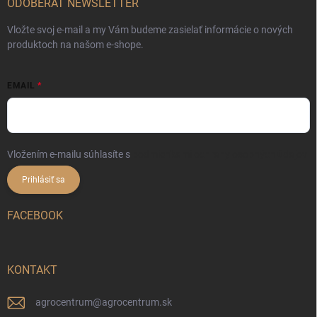
ODOBERAŤ NEWSLETTER
Vložte svoj e-mail a my Vám budeme zasielať informácie o nových
produktoch na našom e-shope.
EMAIL
Vložením e-mailu súhlasíte s
podmienkami ochrany osobných údajov
Prihlásiť sa
FACEBOOK
KONTAKT
agrocentrum
@
agrocentrum.sk