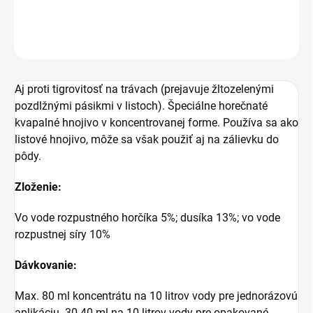
DETAILNÉ INFORMÁCIE
OPÝTAŤ SA
STRÁŽIŤ
Aj proti tigrovitosť na trávach (prejavuje žltozelenými
pozdlžnými pásikmi v listoch). Špeciálne horečnaté
kvapalné hnojivo v koncentrovanej forme. Používa sa ako
listové hnojivo, môže sa však použiť aj na zálievku do
pôdy.
Zloženie:
Vo vode rozpustného horčíka 5%; dusíka 13%; vo vode
rozpustnej síry 10%
Dávkovanie:
Max. 80 ml koncentrátu na 10 litrov vody pre jednorázovú
aplikáciu. 30-40 ml na 10 litrov vody pre opakované