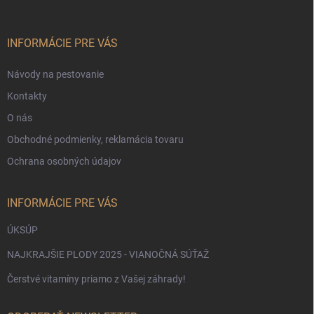
ä
t
i
INFORMÁCIE PRE VÁS
e
Návody na pestovanie
Kontakty
O nás
Obchodné podmienky, reklamácia tovaru
Ochrana osobných údajov
INFORMÁCIE PRE VÁS
ÚKSÚP
NAJKRAJŠIE PLODY 2025 - VIANOČNÁ SÚŤAŽ
Čerstvé vitamíny priamo z Vašej záhrady!