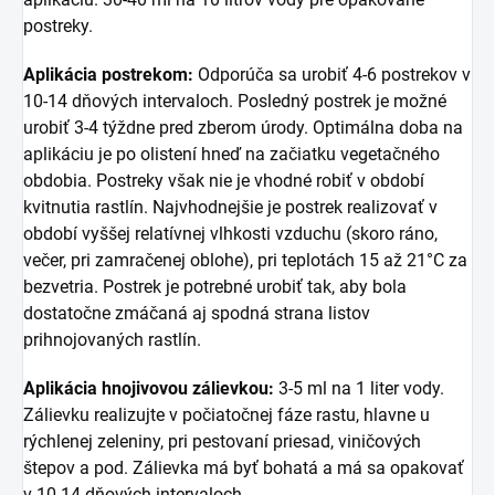
postreky.
Aplikácia postrekom:
Odporúča sa urobiť 4-6 postrekov v
10-14 dňových intervaloch. Posledný postrek je možné
urobiť 3-4 týždne pred zberom úrody. Optimálna doba na
aplikáciu je po olistení hneď na začiatku vegetačného
obdobia. Postreky však nie je vhodné robiť v období
kvitnutia rastlín. Najvhodnejšie je postrek realizovať v
období vyššej relatívnej vlhkosti vzduchu (skoro ráno,
večer, pri zamračenej oblohe), pri teplotách 15 až 21°C za
bezvetria. Postrek je potrebné urobiť tak, aby bola
dostatočne zmáčaná aj spodná strana listov
prihnojovaných rastlín.
Aplikácia hnojivovou zálievkou:
3-5 ml na 1 liter vody.
Zálievku realizujte v počiatočnej fáze rastu, hlavne u
rýchlenej zeleniny, pri pestovaní priesad, viničových
štepov a pod. Zálievka má byť bohatá a má sa opakovať
v 10-14 dňových intervaloch.