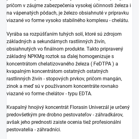
pričom v záujme zabezpečenia vysokej účinnosti železa i
na vápenatých pôdach, je železo obsiahnuté v prípravku
viazané vo forme vysoko stabilného komplexu - chelátu.
Vyrába sa rozpúšťaním tuhých solí, ktoré sú zdrojom
základných a sekundárnych rastlinných živín,
obsiahnutých vo finálnom produkte. Takto pripravený
základný NPKMg roztok sa ďalej homogenizuje s
koncentrátom chelatizovaného železa ( FeDTPA ) a
kvapalným koncentrátom ostatných ostatných
rastlinných živín - stopových prvkov, pričom mangán,
zinok a meď sú v používanom koncentráte rovnako
viazané vo forme chelátov - typu EDTA.
Kvapalný hnojivý koncentrát Florasin Univerzál je určený
predovšetkým pre drobno pestovateľov - záhradkárov,
avšak jeho prednosti zaiste ocenia tiež profesionálni
pestovatelia - záhradníci.