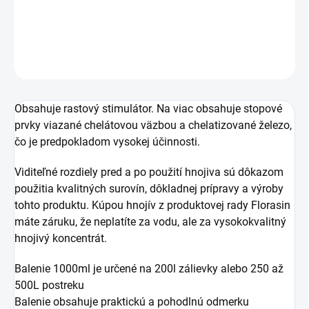
DETAILNÉ INFORMÁCIE
OPÝTAŤ SA
STRÁŽIŤ
Obsahuje rastový stimulátor. Na viac obsahuje stopové
prvky viazané chelátovou väzbou a chelatizované železo,
čo je predpokladom vysokej účinnosti.
Viditeľné rozdiely pred a po použití hnojiva sú dôkazom
použitia kvalitných surovín, dôkladnej prípravy a výroby
tohto produktu. Kúpou hnojív z produktovej rady Florasin
máte záruku, že neplatíte za vodu, ale za vysokokvalitný
hnojivý koncentrát.
Balenie 1000ml je určené na 200l zálievky alebo 250 až
500L postreku
Balenie obsahuje praktickú a pohodlnú odmerku