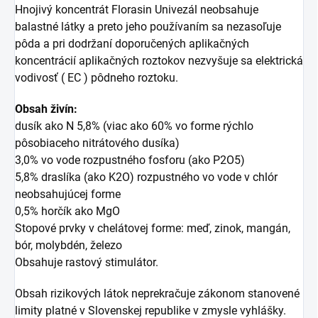
Hnojivý koncentrát Florasin Univezál neobsahuje
balastné látky a preto jeho používaním sa nezasoľuje
pôda a pri dodržaní doporučených aplikačných
koncentrácií aplikačných roztokov nezvyšuje sa elektrická
vodivosť ( EC ) pôdneho roztoku.
Obsah živín:
dusík ako N 5,8% (viac ako 60% vo forme rýchlo
pôsobiaceho nitrátového dusíka)
3,0% vo vode rozpustného fosforu (ako P2O5)
5,8% draslíka (ako K2O) rozpustného vo vode v chlór
neobsahujúcej forme
0,5% horčík ako MgO
Stopové prvky v chelátovej forme: meď, zinok, mangán,
bór, molybdén, železo
Obsahuje rastový stimulátor.
Obsah rizikových látok neprekračuje zákonom stanovené
limity platné v Slovenskej republike v zmysle vyhlášky.