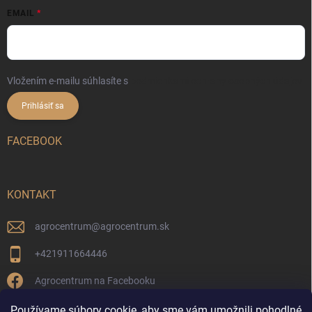
EMAIL
Vložením e-mailu súhlasíte s
podmienkami ochrany osobných údajov
Prihlásiť sa
FACEBOOK
KONTAKT
agrocentrum
@
agrocentrum.sk
+421911664446
Agrocentrum na Facebooku
agrocentrum_topolniky/
Používame súbory cookie, aby sme vám umožnili pohodlné