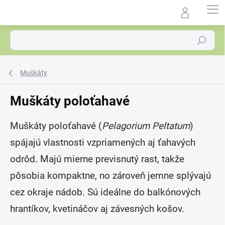
Prejsť
na
Agrocentrum.sk - Asistent
obsah
predaja
Hľadať
Muškáty
Muškáty poloťahavé
Muškáty poloťahavé (
Pelagorium Peltatum
)
spájajú vlastnosti vzpriamených aj ťahavých
odrôd. Majú mierne previsnutý rast, takže
pôsobia kompaktne, no zároveň jemne splývajú
cez okraje nádob. Sú ideálne do balkónových
hrantíkov, kvetináčov aj závesných košov.