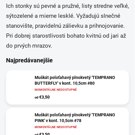
Ich stonky sú pevné a pružné, listy stredne veľké,
sýtozelené a mierne lesklé. Vyžadujú slnečné
stanovište, pravidelnú zálievku a prihnojovanie.
Pri dobrej starostlivosti bohato kvitnú od jari až
do prvých mrazov.
Najpredávanejšie
Muškát poloťahavý plnokvetý 'TEMPRANO
BUTTERFLY' v kont. 10,5cm #80
MOMENTÁLNE NEDOSTUPNÉ
€3,50
od
Muškát poloťahavý plnokvetý 'TEMPRANO
PINK' v kont. 10,5cm #78
MOMENTÁLNE NEDOSTUPNÉ
€3,50
od