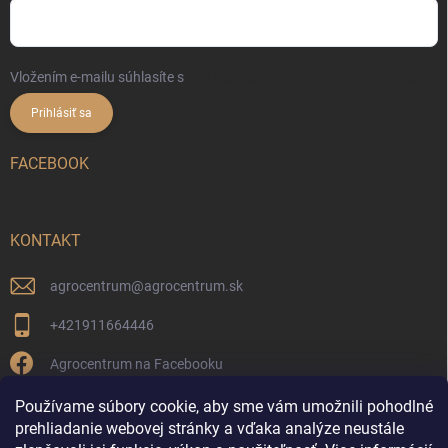
Vložením e-mailu súhlasíte s
podmienkami ochrany osobných údajov
Prihlásiť sa
FACEBOOK
KONTAKT
agrocentrum
@
agrocentrum.sk
+421911664446
Agrocentrum na Facebooku
agrocentrum_topolniky/
Používame súbory cookie, aby sme vám umožnili pohodlné
prehliadanie webovej stránky a vďaka analýze neustále