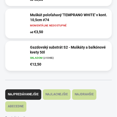
Muškát poloťahavý 'TEMPRANO WHITE' v kont.
10,5cm #74
MOMENTÁLNE NEDOSTUPNÉ
€3,50
od
Gazdovský substrát S2 - Muškáty a balkónové
kvety 50l
SKLADOM
(>10 KS)
€12,50
R
a
NAJPREDÁVANEJŠIE
NAJLACNEJŠIE
NAJDRAHŠIE
d
e
ABECEDNE
n
i