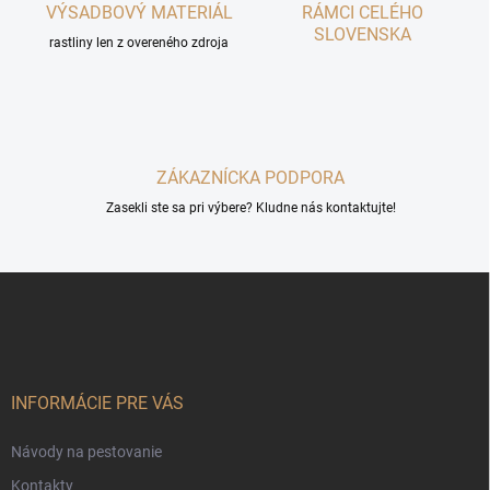
p
VÝSADBOVÝ MATERIÁL
RÁMCI CELÉHO
r
SLOVENSKA
rastliny len z overeného zdroja
v
k
y
v
ý
p
ZÁKAZNÍCKA PODPORA
i
s
Zasekli ste sa pri výbere? Kludne nás kontaktujte!
u
Z
á
p
ä
t
i
INFORMÁCIE PRE VÁS
e
Návody na pestovanie
Kontakty