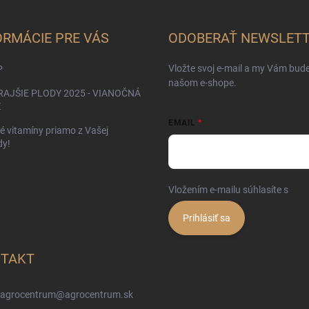
ORMÁCIE PRE VÁS
ODOBERAŤ NEWSLET
Vložte svoj e-mail a my Vám bud
P
našom e-shope.
AJŠIE PLODY 2025 - VIANOČNÁ
Ž
EMAIL
é vitamíny priamo z Vašej
dy!
Vložením e-mailu súhlasíte s
pod
Prihlásiť sa
TAKT
agrocentrum
@
agrocentrum.sk