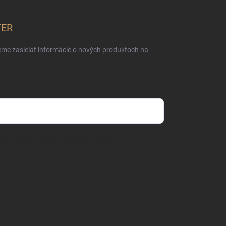
TER
eme zasielať informácie o nových produktoch na
mienkami ochrany osobných údajov