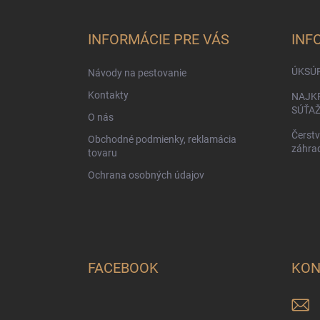
á
p
ä
INFORMÁCIE PRE VÁS
INF
t
i
ÚKSÚ
Návody na pestovanie
e
Kontakty
NAJKR
SÚŤA
O nás
Čerstv
Obchodné podmienky, reklamácia
záhra
tovaru
Ochrana osobných údajov
FACEBOOK
KON