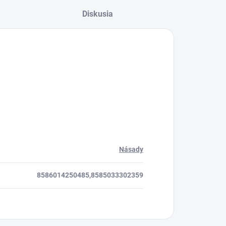
Agrocentrum.sk - Asistent
Diskusia
predaja
Násady
8586014250485,8585033302359