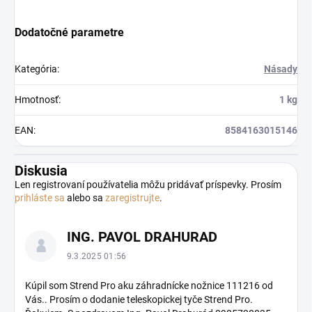
Dodatočné parametre
Kategória
:
Násady
Hmotnosť
:
1 kg
EAN
:
8584163015146
Diskusia
Len registrovaní používatelia môžu pridávať príspevky. Prosím
prihláste sa
alebo sa
zaregistrujte
.
V
ING. PAVOL DRAHURAD
ý
p
9.3.2025 01:56
i
s
Kúpil som Strend Pro aku záhradnícke nožnice 111216 od
Vás.. Prosím o dodanie teleskopickej tyče Strend Pro.
d