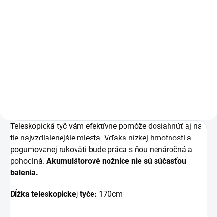
Do košíka
Akumulátorové nožnice STREND
PRO GARDEN sú určené na
strihanie konárov stromov
a kríkov v ovocných sadoch či
záhradách.
Teleskopická tyč vám efektívne pomôže dosiahnúť aj na
tie najvzdialenejšie miesta. Vďaka nízkej hmotnosti a
pogumovanej rukoväti bude práca s ňou nenáročná a
pohodlná.
Akumulátorové nožnice nie sú súčasťou
balenia.
Dĺžka teleskopickej tyče:
170cm