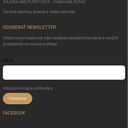
NAJKRAJŠIE PLODY 2025 - VIANOČNÁ SÚŤAŽ
Čerstvé vitamíny priamo z Vašej záhrady!
ODOBERAŤ NEWSLETTER
Vložte svoj e-mail a my Vám budeme zasielať informácie o nových
produktoch na našom e-shope.
EMAIL
Vložením e-mailu súhlasíte s
podmienkami ochrany osobných údajov
Prihlásiť sa
FACEBOOK