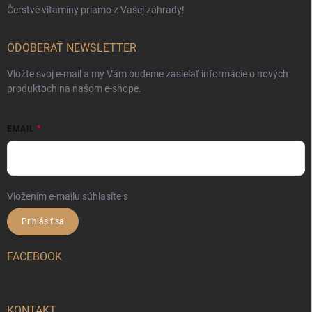
Čerstvé vitamíny priamo z Vašej záhrady!
ODOBERAŤ NEWSLETTER
Vložte svoj e-mail a my Vám budeme zasielať informácie o nových
produktoch na našom e-shope.
EMAIL
Vložením e-mailu súhlasíte s
podmienkami ochrany osobných údajov
Prihlásiť sa
FACEBOOK
KONTAKT