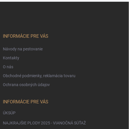
Z
Odoslať
á
p
ä
t
i
INFORMÁCIE PRE VÁS
e
Návody na pestovanie
Kontakty
O nás
Obchodné podmienky, reklamácia tovaru
Ochrana osobných údajov
INFORMÁCIE PRE VÁS
ÚKSÚP
NAJKRAJŠIE PLODY 2025 - VIANOČNÁ SÚŤAŽ