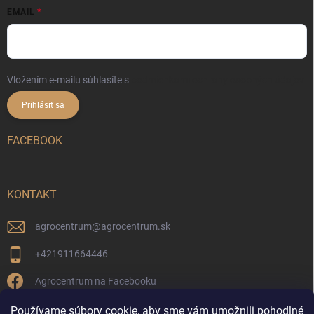
EMAIL
Vložením e-mailu súhlasíte s
podmienkami ochrany osobných údajov
Prihlásiť sa
FACEBOOK
KONTAKT
agrocentrum
@
agrocentrum.sk
+421911664446
Agrocentrum na Facebooku
agrocentrum_topolniky/
Používame súbory cookie, aby sme vám umožnili pohodlné