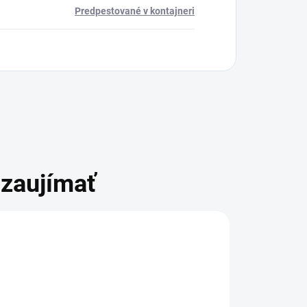
Predpestované v kontajneri
zaujímať