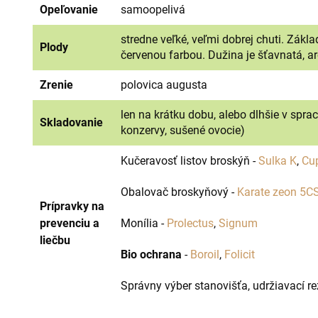
Opeľovanie
samoopelivá
stredne veľké, veľmi dobrej chuti. Základ
Plody
červenou farbou. Dužina je šťavnatá, ar
Zrenie
polovica augusta
len na krátku dobu, alebo dlhšie v sp
Skladovanie
konzervy, sušené ovocie)
Kučeravosť listov broskýň -
Sulka K
,
Cu
Obalovač broskyňový -
Karate zeon 5C
Prípravky na
prevenciu a
Monília -
Prolectus
,
Signum
liečbu
Bio ochrana
-
Boroil
,
Folicit
Správny výber stanovišťa, udržiavací r