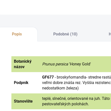
Popis
Podobné (10)
H
Botanický
Prunus persica
'Honey Gold'
názov
GF677
- broskyňomandla- stredne rastú
Podpník
veľmi dobre znáša rez. Vyššia rezistenci
nedostatkom železa)
teplé, slnečné, orientované na juh. Tát
Stanovište
pestovateľských polohách.