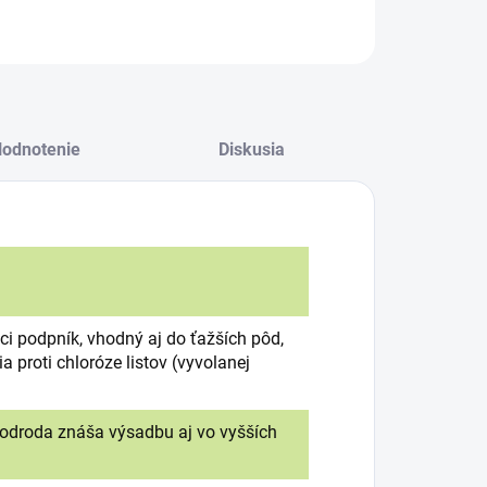
odnotenie
Diskusia
ci podpník, vhodný aj do ťažších pôd,
a proti chloróze listov (vyvolanej
Agrocentrum.sk - Asistent
o odroda znáša výsadbu aj vo vyšších
predaja