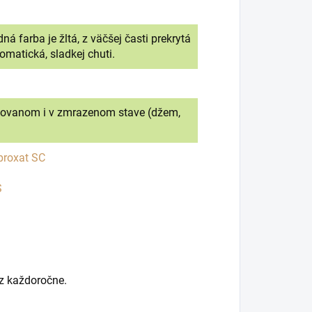
ná farba je žltá, z väčšej časti prekrytá
omatická, sladkej chuti.
racovanom i v zmrazenom stave (džem,
proxat SC
S
ez každoročne.