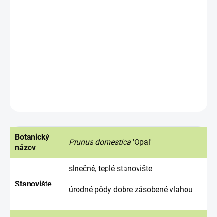
menej citlivá voči šárke. Je samoopelivá. Je
vynikajúca na čerstvú konzumáciu, ako aj na
kuchynskú prípravu (zaváranie, lekvár,
mrazenie). Je mrazuvzdorná do -23°C. Vhodná
aj do vyšších polôh.
DETAILNÉ INFORMÁCIE
OPÝTAŤ SA
STRÁŽIŤ
Botanický
Prunus domestica
'Opal'
názov
slnečné, teplé stanovište
Stanovište
úrodné pôdy dobre zásobené vlahou