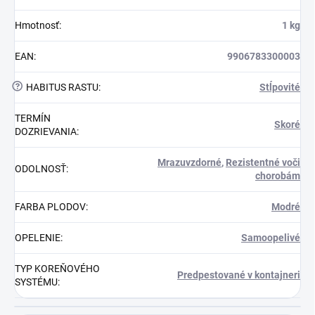
Hmotnosť
:
1 kg
EAN
:
9906783300003
?
HABITUS RASTU
:
Stĺpovité
TERMÍN
Skoré
DOZRIEVANIA
:
Mrazuvzdorné
,
Rezistentné voči
ODOLNOSŤ
:
chorobám
FARBA PLODOV
:
Modré
OPELENIE
:
Samoopelivé
TYP KOREŇOVÉHO
Predpestované v kontajneri
SYSTÉMU
: