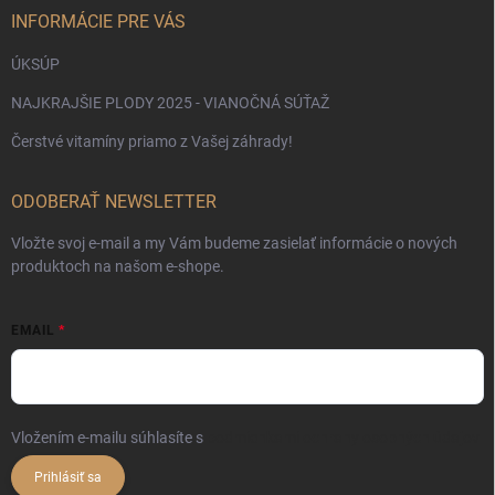
INFORMÁCIE PRE VÁS
ÚKSÚP
NAJKRAJŠIE PLODY 2025 - VIANOČNÁ SÚŤAŽ
Čerstvé vitamíny priamo z Vašej záhrady!
ODOBERAŤ NEWSLETTER
Vložte svoj e-mail a my Vám budeme zasielať informácie o nových
produktoch na našom e-shope.
EMAIL
Vložením e-mailu súhlasíte s
podmienkami ochrany osobných údajov
Prihlásiť sa