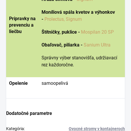
Moníliová spála kvetov a výhonkov
Prípravky na
-
Prolectus,
Signum
prevenciu a
liečbu
Štítničky, puklice -
Mospilan 20 SP
Obaľovač, piliarka -
Sanium Ultra
Správny výber stanovišťa, udržiavací
rez každoročne.
Opelenie
samoopelivá
Dodatočné parametre
Kategória
:
Ovocné stromy v kontajneroch