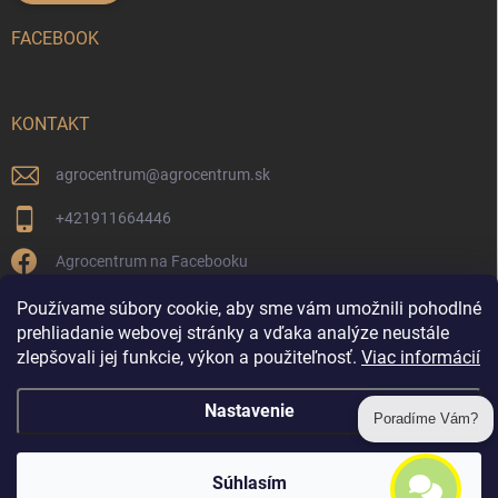
FACEBOOK
KONTAKT
agrocentrum
@
agrocentrum.sk
+421911664446
Agrocentrum na Facebooku
agrocentrum_topolniky/
Používame súbory cookie, aby sme vám umožnili pohodlné
prehliadanie webovej stránky a vďaka analýze neustále
zlepšovali jej funkcie, výkon a použiteľnosť.
Viac informácií
Reklamácia a vrátenie tovaru
Nastavenie
Poradíme Vám?
Copyright 2026
Agrocentrum Topoľníky
. Všetky práva vyhradené.
Súhlasím