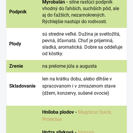
Myrobalán -
silne rastúci podpník
vhodný do ľahších, suchších pôd, ale
Podpník
aj do ťažších, nezamokrených.
Rýchlejšie nastúpi do rodivosti.
sú stredne veľké. Dužina je svetložltá,
pevná, šťavnatá. Chuť je príjemná,
Plody
sladká, aromatická. Dobre sa oddeľuje
od kôstky.
Zrenie
na prelome júla a augusta
len na krátku dobu, alebo dlhšie v
Skladovanie
spracovanom i v zmrazenom stave
(džem, konzervy, sušené ovocie)
Hniloba plodov -
Magnicur Quick,
Prolectus
Hrdza slivková -
Signum