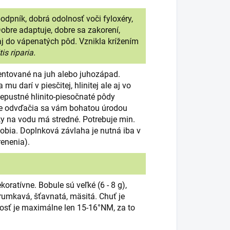
 podpník, dobrá odolnosť voči fyloxéry,
bre adaptuje, dobre sa zakorení,
j do vápenatých pôd. Vznikla krížením
tis riparia.
ientované na juh alebo juhozápad.
u darí v piesčitej, hlinitej ale aj vo
iepustné hlinito-piesočnaté pôdy
nie odvďačia sa vám bohatou úrodou
y na vodu má stredné. Potrebuje min.
ia. Doplnková závlaha je nutná iba v
enenia).
koratívne. Bobule sú veľké (6 - 8 g),
hrumkavá, šťavnatá, mäsitá. Chuť je
osť je maximálne len 15-16°NM, za to