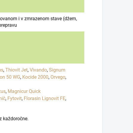
racovanom i v zmrazenom stave (džem,
prepravu
us
,
Thiovit Jet
,
Vivando
,
Signum
on 50 WG
,
Kocide 2000
,
Orvego
,
tus
,
Magnicur Quick
nič
,
Fytovit
,
Florasin Lignovit FE
,
ez každoročne.