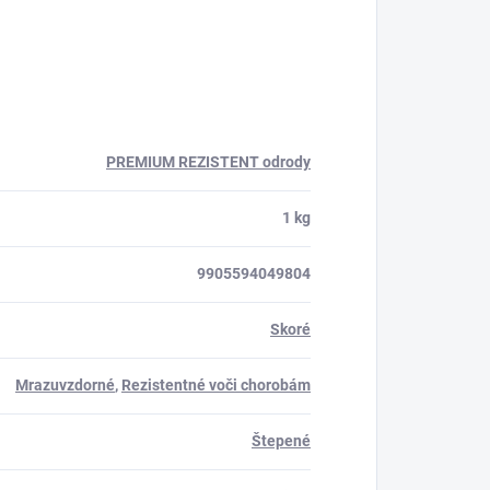
PREMIUM REZISTENT odrody
1 kg
9905594049804
Skoré
Mrazuvzdorné
,
Rezistentné voči chorobám
Štepené