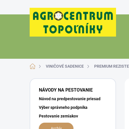
Prejsť
na
obsah
Domov
VINIČOVÉ SADENICE
PREMIUM REZISTE
B
o
NÁVODY NA PESTOVANIE
č
Návod na predpestovanie priesad
n
ý
Výber správneho podpníka
p
Pestovanie zemiakov
a
n
Archív