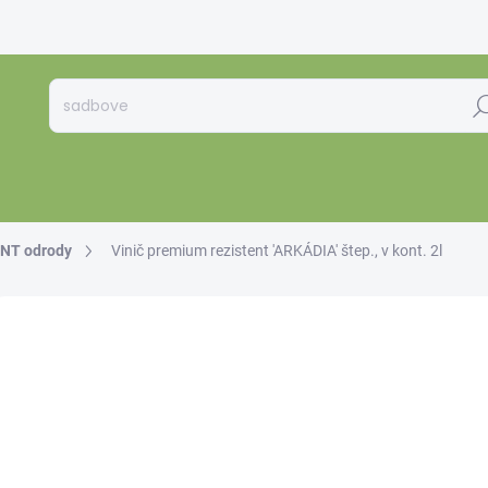
Hľa
NT odrody
Vinič premium rezistent 'ARKÁDIA' štep., v kont. 2l
1 hodnotenie
Podrobnosti hodnotenia
€1
€12,
Jedno
SKL
cena: