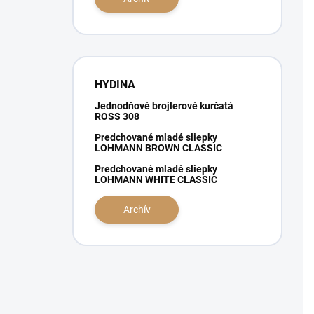
e
l
HYDINA
Jednodňové brojlerové kurčatá
ROSS 308
Predchované mladé sliepky
LOHMANN BROWN CLASSIC
Predchované mladé sliepky
LOHMANN WHITE CLASSIC
Archív