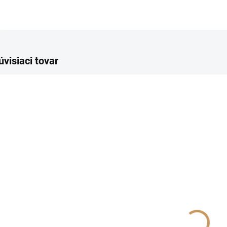
úvisiaci tovar
SKLADOM
SKLADOM
(>10 KS)
(>10 KS)
Scala
Dynali
Th