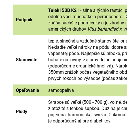
Teleki 5BB K21
- silne a rýchlo rastúci
odolná voči múčnatke a peronospóre. Do
Podpník
znáša suchšie podmienky a je vhodný a
amerických druhov
Vitis berlandieri x Vi
teplé, slnečné a vzdušné stanovište, or
Nekladie veľké nároky na pôdu, dobre sa m
vápenatej pôde. Najlepšie sú hlboké, pr
Stanovište
bohaté na živiny. Za pravidelné hnoje
(odporúčame organické hnojivá). Nárok
350mm zrážok počas vegetačného obdob
prvých rokoch po výsadbe (počas zakor
Opeľovanie
samoopelivá
Strapce sú veľké (500 - 700 g), voľné, de
zlatožlté s tenkou šupkou. Dužina je c
Plody
príjemná, harmonická, svieža. Cukornat
je odporúčaný aj pre diabetikov.