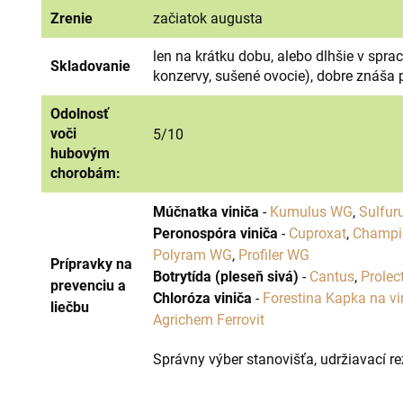
Zrenie
začiatok augusta
len na krátku dobu, alebo dlhšie v sp
Skladovanie
konzervy, sušené ovocie), dobre znáša 
Odolnosť
voči
5/10
hubovým
chorobám:
Múčnatka viniča
-
Kumulus WG
,
Sulfur
Peronospóra viniča
-
Cuproxat
,
Champi
Polyram WG
,
Profiler WG
Prípravky na
Botrytída (pleseň sivá)
-
Cantus
,
Prolec
prevenciu a
Chloróza viniča
-
Forestina Kapka na vi
liečbu
Agrichem Ferrovit
Správny výber stanovišťa, udržiavací r