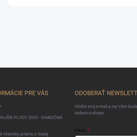
a
ORMÁCIE PRE VÁS
ODOBERAŤ NEWSLET
Vložte svoj e-mail a my Vám bud
P
našom e-shope.
AJŠIE PLODY 2025 - VIANOČNÁ
Ž
EMAIL
é vitamíny priamo z Vašej