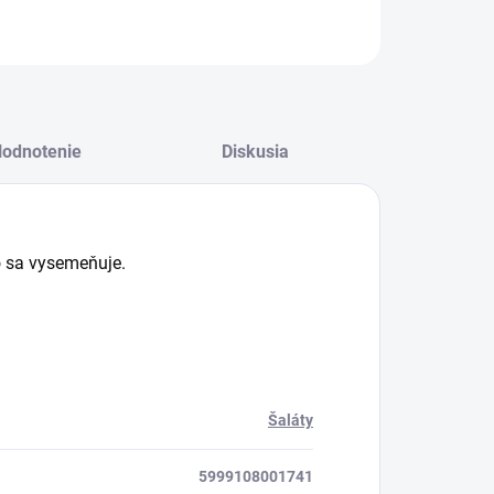
Agrocentrum.sk - Asistent
predaja
odnotenie
Diskusia
ko sa vysemeňuje.
Šaláty
5999108001741