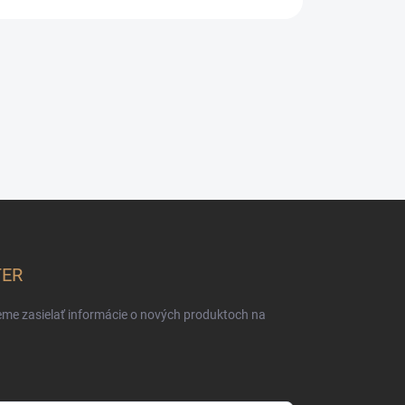
TER
eme zasielať informácie o nových produktoch na