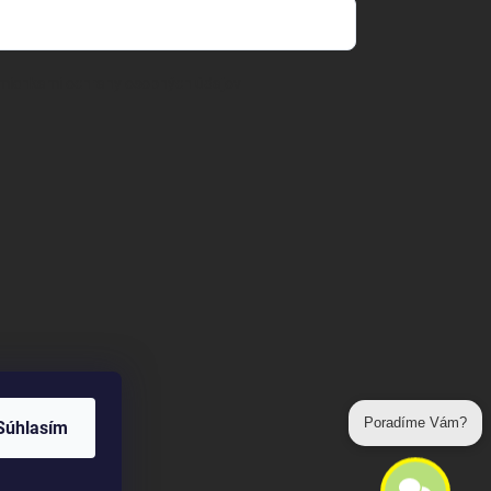
mienkami ochrany osobných údajov
Súhlasím
Poradíme Vám?
Odoslať