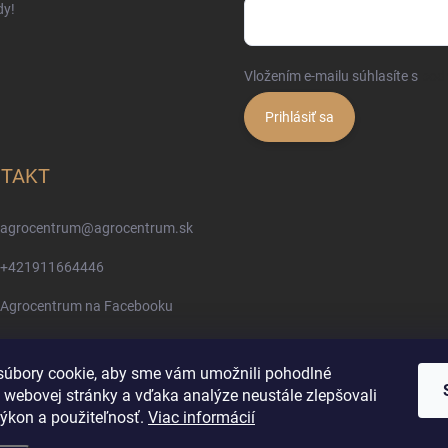
dy!
Vložením e-mailu súhlasíte s
pod
Prihlásiť sa
TAKT
agrocentrum
@
agrocentrum.sk
+421911664446
Agrocentrum na Facebooku
agrocentrum_topolniky/
úbory cookie, aby sme vám umožnili pohodlné
 webovej stránky a vďaka analýze neustále zlepšovali
Reklamácia a vrátenie tovaru
 výkon a použiteľnosť.
Viac informácií