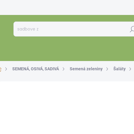
Hľa
Domov
SEMENÁ, OSIVÁ, SADIVÁ
Semená zeleniny
Šaláty
Neohodnotené
Podrobnosti hodnotenia
€2
€2,2
Jedno
SKL
cena: