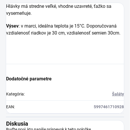
Hlávky má stredne veľké, vhodne uzavreté, ťažko sa
vysemeňuje.
Výsev
: v marci, ideálna teplota je 15°C. Doporučovaná
vzdialenosť riadkov je 30 cm, vzdialenosť semien 30cm.
Dodatočné parametre
Kategória
:
Šaláty
EAN
:
5997461710928
Diskusia
Buďte prvý, kto napíše príspevok k tejto položke.