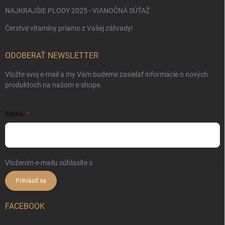
NAJKRAJŠIE PLODY 2025 - VIANOČNÁ SÚŤAŽ
Čerstvé vitamíny priamo z Vašej záhrady!
ODOBERAŤ NEWSLETTER
Vložte svoj e-mail a my Vám budeme zasielať informácie o nových
produktoch na našom e-shope.
EMAIL
Vložením e-mailu súhlasíte s
podmienkami ochrany osobných údajov
Prihlásiť sa
FACEBOOK