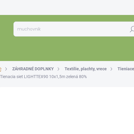
Hľa
Domov
ZÁHRADNÉ DOPLNKY
Textílie, plachty, vrece
Tieniace
Tienacia siet LIGHTTEX90 10x1,5m zelená 80%
Neohodnotené
Podrobnosti hodnotenia
€2
€22,
Jedno
SKL
cena: