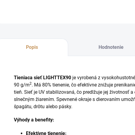
Popis
Hodnotenie
Tieniaca sieť LIGHTTEX90
je vyrobená z vysokohustotn
2
90 g/m
. Má 80% tienenie, čo efektívne znižuje prenikan
tieň. Sieť je UV stabilizovaná, čo predlžuje jej životnosť
slnečným žiarením. Spevnené okraje s dierovaním umož
špagátu, drôtu alebo pásky.
Výhody a benefity:
Efektívne tienenie: