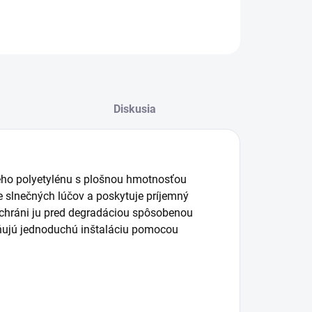
Diskusia
ého polyetylénu s plošnou hmotnosťou
ie slnečných lúčov a poskytuje príjemný
 a chráni ju pred degradáciou spôsobenou
ňujú jednoduchú inštaláciu pomocou
Agrocentrum.sk - Asistent
predaja