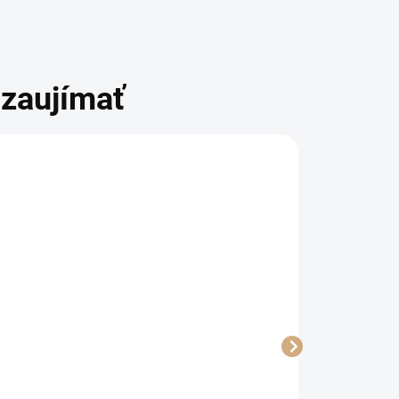
zaujímať
Tieniaca sieť
Tieniaca sieť
Tkanina